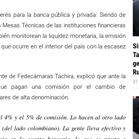
terés para la banca pública y privada. Siendo de
 Mesas Técnicas de las instituciones financieras
ién monitorean la liquidez monetaria, la emisión
Si
que ocurre en el interior del país con la escasez
Ta
ge
Ru
nte de Fedecámaras Táchira, explicó que ante la
31
 que pagan una comisión por el cambio de
vares de alta denominación.
el 4% y el 5% de comisión. Lo hacen al otro lado
 (del lado colombiano). La gente lleva efectivo y
cia en la cuenta bancaria, lo que se presta a