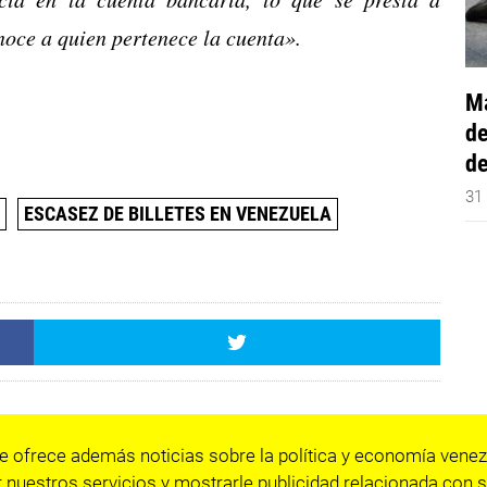
noce a quien pertenece la cuenta».
Má
de
de
31
A
ESCASEZ DE BILLETES EN VENEZUELA
e ofrece además noticias sobre la política y economía venez
 nuestros servicios y mostrarle publicidad relacionada con s