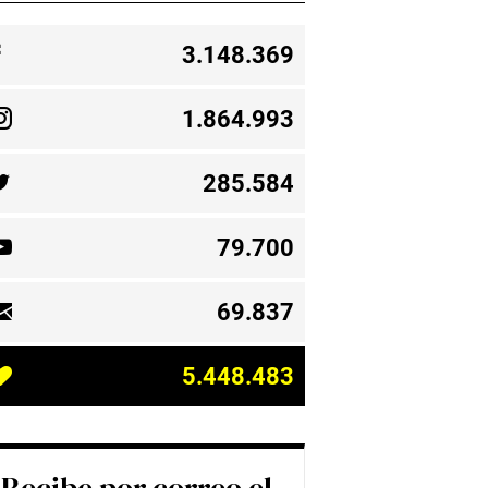
3.148.369
1.864.993
285.584
79.700
69.837
5.448.483