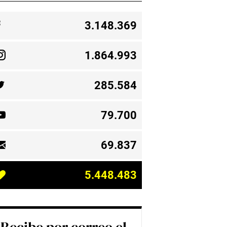
3.148.369
1.864.993
285.584
79.700
69.837
5.448.483