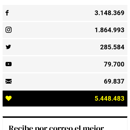
3.148.369
1.864.993
285.584
79.700
69.837
5.448.483
Recibe por correo el mejor