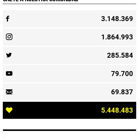
3.148.369
1.864.993
285.584
79.700
69.837
5.448.483