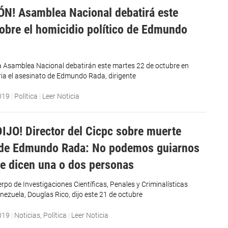
N! Asamblea Nacional debatirá este
obre el homicidio político de Edmundo
a Asamblea Nacional debatirán este martes 22 de octubre en
ria el asesinato de Edmundo Rada, dirigente
019
|
Política
|
Leer Noticia
DIJO! Director del Cicpc sobre muerte
 de Edmundo Rada: No podemos guiarnos
ue dicen una o dos personas
erpo de Investigaciones Científicas, Penales y Criminalísticas
nezuela, Douglas Rico, dijo este 21 de octubre
019
|
Noticias
,
Política
|
Leer Noticia