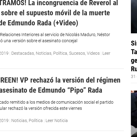
RAMOS! La incongruencia de Reverol al
 sobre el supuesto móvil de la muerte
 de Edmundo Rada (+Video)
 Relaciones Interiores al servicio de Nicolás Maduro, Néstor
ió una versión sobre el asesinato concejal
Si
Ta
 2019
|
Destacadas
,
Noticias
,
Política
,
Sucesos
,
Videos
|
Leer
ge
Ru
31 
REEN! VP rechazó la versión del régimen
 asesinato de Edmundo “Pipo” Rada
ado remitido a los medios de comunicación social el partido
lar rechazó la versión ofrecida este viernes
 2019
|
Noticias
,
Política
|
Leer Noticia