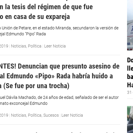
n la tesis del régimen de que fue
o en casa de su expareja
o Unión de Petare, en el estado Miranda, secundaron la versión de
ejal Edmundo "Pipo" Rada
 2019
|
Noticias
,
Política
|
Leer Noticia
Do
TES! Denuncian que presunto asesino de
ll
al Edmundo «Pipo» Rada habría huido a
ba
Ha
 (Se fue por una trocha)
31 
el Dávila Machado, de 24 años de edad, señalado de ser el autor
sinato exconcejal Edmundo
 2019
|
Noticias
,
Política
,
Sucesos
|
Leer Noticia