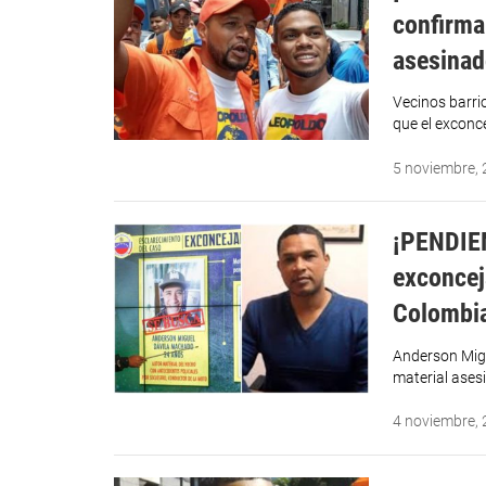
confirma
asesinad
Vecinos barri
que el exconc
5 noviembre,
¡PENDIEN
exconcej
Colombia
Anderson Migu
material ase
4 noviembre,