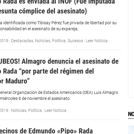
Rada es enviada al INOF (Fue imputada
sunta cómplice del asesinato)
 identificada como Tibisay Pérez fue privada de libertad por su
onsabilidad en el asesinato de su expareja,
 2019
|
Destacadas
,
Noticias
,
Política
,
Sucesos
|
Leer Noticia
UBEOS! Almagro denuncia el asesinato de
Rada “por parte del régimen del
or Maduro”
 general Organización de Estados Americanos (OEA) Luis Almagro
miércoles 6 de noviembre el asesinato
 2019
|
Noticias
,
Política
|
Leer Noticia
NO
ecinos de Edmundo «Pipo» Rada