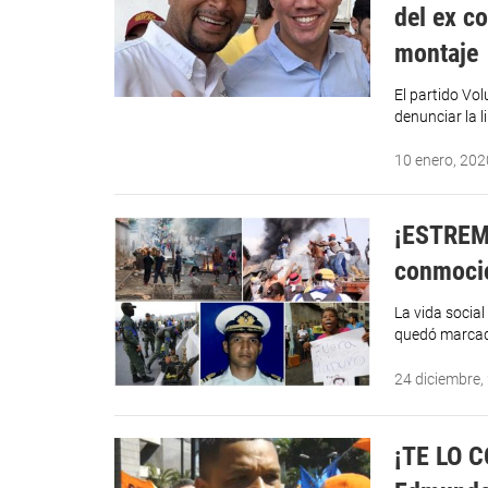
del ex c
montaje
El partido Vo
denunciar la 
10 enero, 202
¡ESTREM
conmocio
La vida socia
quedó marcad
24 diciembre,
¡TE LO C