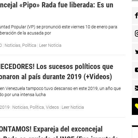
oncejal «Pipo» Rada fue liberada: Es un
luntad Popular (VP) se pronunció este viernes 10 de enero para
liberación de la acusada por
0
|
Noticias
,
Política
|
Leer Noticia
ECEDORES! Los sucesos políticos que
naron al país durante 2019 (+Videos)
l en Venezuela tampoco tuvo descanso en este 2019, un año que
o por una intensa lucha
 2019
|
Noticias
,
Política
,
Videos
|
Leer Noticia
ONTAMOS! Expareja del exconcejal