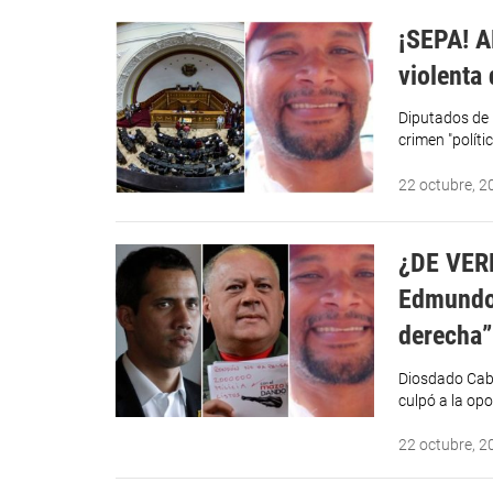
¡SEPA! A
violenta
Diputados de 
crimen "políti
22 octubre, 2
¿DE VERD
Edmundo 
derecha”
Diosdado Cabe
culpó a la op
22 octubre, 2