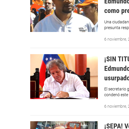
Edmundo 
como pre
Una ciudadana
presunta resp
6 noviembre,
¡SIN TIT
Edmundo 
usurpad
El secretario
condenó este 
6 noviembre,
¡SEPA! V