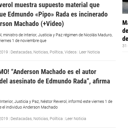
verol muestra supuesto material que
ue Edmundo «Pipo» Rada es incinerado
Má
rson Machado (+Video)
de
, ministro de Interior, Justicia y Paz régimen de Nicolás Maduro,
de
viernes 1 de noviembre que
31 
 2019
|
Destacadas
,
Noticias
,
Política
,
Videos
|
Leer Noticia
MO! “Anderson Machado es el autor
 del asesinato de Edmundo Rada”, afirma
 Interior, Justicia y Paz, Néstor Reverol, informó este viernes 1 de
e el individuo Anderson Machado
 2019
|
Destacadas
,
Noticias
,
Política
|
Leer Noticia