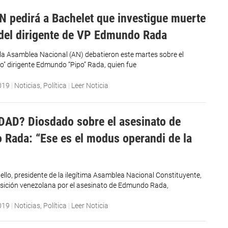
N pedirá a Bachelet que investigue muerte
 del dirigente de VP Edmundo Rada
la Asamblea Nacional (AN) debatieron este martes sobre el
co" dirigente Edmundo “Pipo” Rada, quien fue
019
|
Noticias
,
Política
|
Leer Noticia
AD? Diosdado sobre el asesinato de
Rada: “Ese es el modus operandi de la
llo, presidente de la ilegítima Asamblea Nacional Constituyente,
osición venezolana por el asesinato de Edmundo Rada,
019
|
Noticias
,
Política
|
Leer Noticia