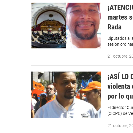
¡ATENCIÓ
martes s
Rada
Diputados a l
sesión ordina
21 octubre, 2
¡ASÍ LO 
violenta
por lo q
El director Cu
(CICPC) de Ve
21 octubre, 2