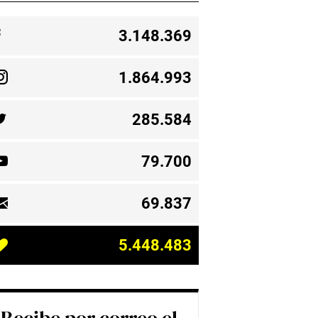
3.148.369
1.864.993
285.584
79.700
69.837
5.448.483