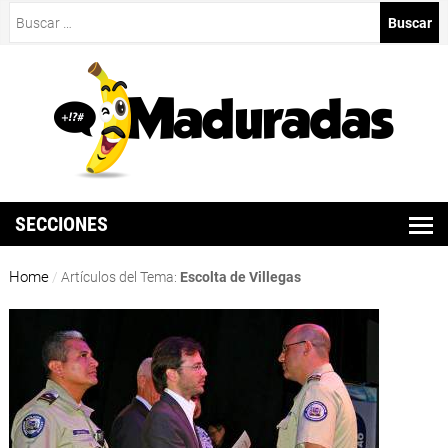
Buscar:
SECCIONES
Home
/
Artículos del Tema:
Escolta de Villegas