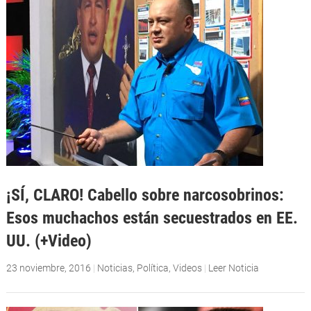
¡SÍ, CLARO! Cabello sobre narcosobrinos:
Esos muchachos están secuestrados en EE.
UU. (+Video)
23 noviembre, 2016
|
Noticias
,
Política
,
Videos
|
Leer Noticia