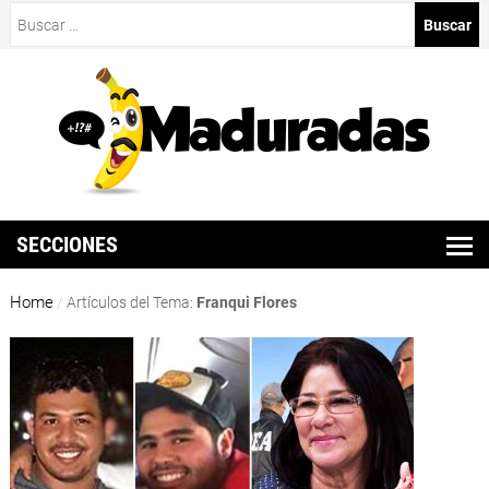
Buscar:
SECCIONES
Home
/
Artículos del Tema:
Franqui Flores