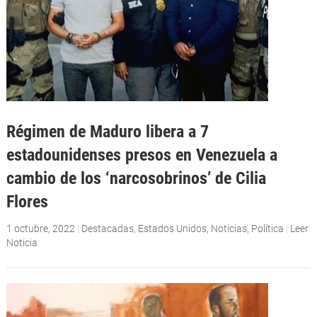
Régimen de Maduro libera a 7
estadounidenses presos en Venezuela a
cambio de los ‘narcosobrinos’ de Cilia
Flores
1 octubre, 2022
|
Destacadas
,
Estados Unidos
,
Noticias
,
Política
|
Leer
Noticia