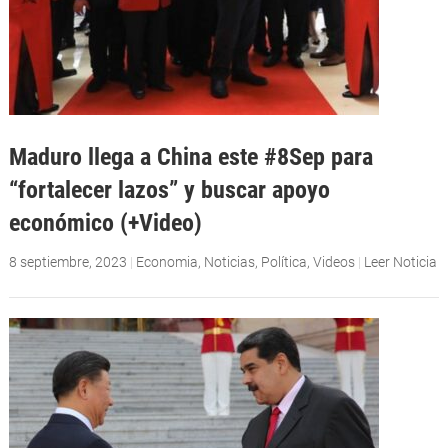
Maduro llega a China este #8Sep para
“fortalecer lazos” y buscar apoyo
económico (+Video)
8 septiembre, 2023
|
Economia
,
Noticias
,
Política
,
Videos
|
Leer Noticia