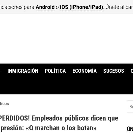
licaciones para
Android
o
iOS (iPhone/iPad)
. Únete al ca
.
INMIGRACIÓN
POLÍTICA
ECONOMÍA
SUCESOS
Bu
licos
PERDIDOS! Empleados públicos dicen que
presión: «O marchan o los botan»
ÚN