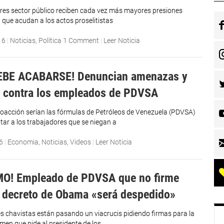
res sector público reciben cada vez más mayores presiones
 que acudan a los actos proselitistas
16
|
Noticias
,
Política
1 Comment
|
Leer Noticia
EBE ACABARSE! Denuncian amenazas y
 contra los empleados de PDVSA
acción serían las fórmulas de Petróleos de Venezuela (PDVSA)
ar a los trabajadores que se niegan a
6
|
Economia
,
Noticias
,
Videos
|
Leer Noticia
MO! Empleado de PDVSA que no firme
l decreto de Obama «será despedido»
es chavistas están pasando un viacrucis pidiendo firmas para la
en que pide al presidente de los