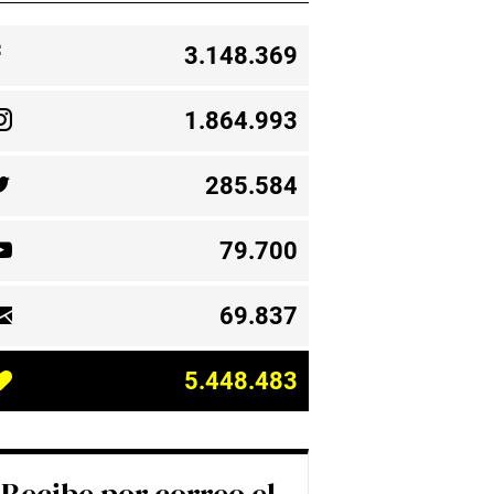
3.148.369
1.864.993
285.584
79.700
69.837
5.448.483