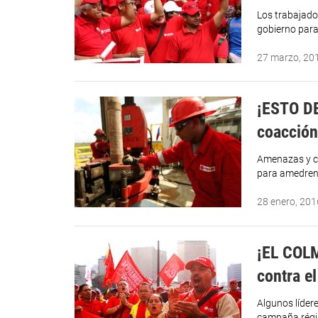
Los trabajado
gobierno para
27 marzo, 20
¡ESTO D
coacción
Amenazas y co
para amedrent
28 enero, 201
¡EL COL
contra e
Algunos líder
campaña régim