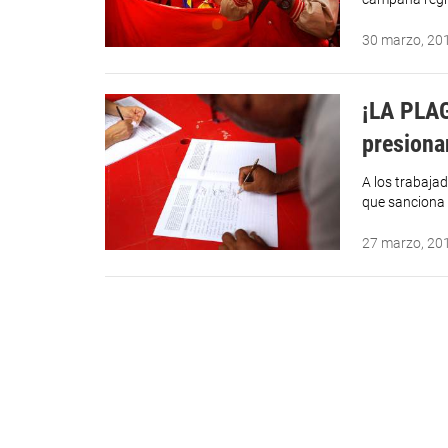
30 marzo, 20
¡LA PLA
presiona
A los trabaja
que sanciona 
27 marzo, 20