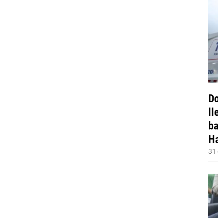
Do
ll
ba
Ha
31 