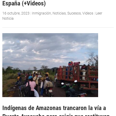
España (+Videos)
16 octubre, 2023
|
Inmigración
,
Noticias
,
Sucesos
,
Videos
|
Leer
Noticia
Indígenas de Amazonas trancaron la vía a