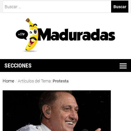
Buscar:
SECCIONES
Home
/
Artículos del Tema:
Protesta