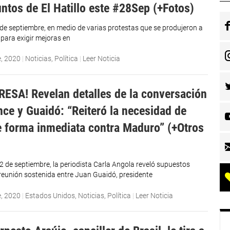
untos de El Hatillo este #28Sep (+Fotos)
 de septiembre, en medio de varias protestas que se produjeron a
 para exigir mejoras en
e, 2020
|
Noticias
,
Política
|
Leer Noticia
RESA! Revelan detalles de la conversación
nce y Guaidó: “Reiteró la necesidad de
e forma inmediata contra Maduro” (+Otros
2 de septiembre, la periodista Carla Angola reveló supuestos
a reunión sostenida entre Juan Guaidó, presidente
e, 2020
|
Estados Unidos
,
Noticias
,
Política
|
Leer Noticia