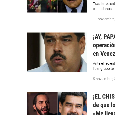
Tras la recien
ciudadanos de
11 noviembre
¡AY, PAP
operació
en Venez
Ante el recie
líder grupo te
5 noviembre,
¡EL CHIS
de que l
«Me llev