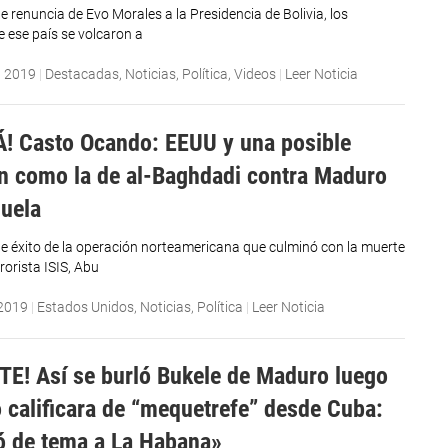
te renuncia de Evo Morales a la Presidencia de Bolivia, los
 ese país se volcaron a
, 2019
|
Destacadas
,
Noticias
,
Política
,
Videos
|
Leer Noticia
Á! Casto Ocando: EEUU y una posible
n como la de al-Baghdadi contra Maduro
uela
nte éxito de la operación norteamericana que culminó con la muerte
rrorista ISIS, Abu
 2019
|
Estados Unidos
,
Noticias
,
Política
|
Leer Noticia
TE! Así se burló Bukele de Maduro luego
o calificara de “mequetrefe” desde Cuba:
ó de tema a La Habana»