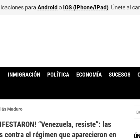
licaciones para
Android
o
iOS (iPhone/iPad)
. Únete al ca
.
INMIGRACIÓN
POLÍTICA
ECONOMÍA
SUCESOS
Bu
olás Maduro
FESTARON! “Venezuela, resiste”: las
s contra el régimen que aparecieron en
ÚN