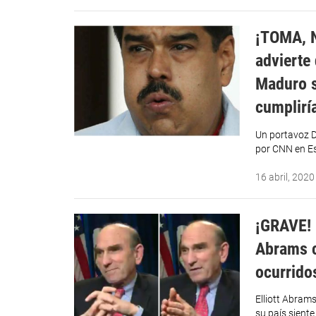
¡TOMA, N
advierte 
Maduro s
cumplirí
Un portavoz D
por CNN en Es
16 abril, 2020
¡GRAVE! “
Abrams c
ocurrido
Elliott Abram
su país siente