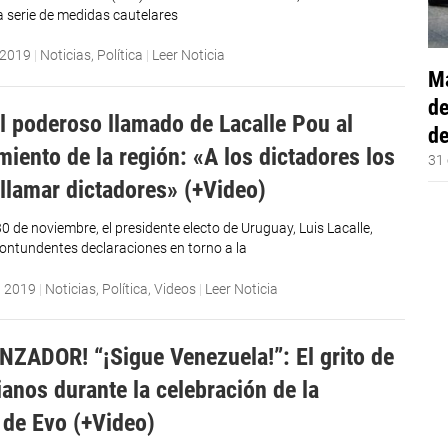
a serie de medidas cautelares
 2019
|
Noticias
,
Política
|
Leer Noticia
Má
de
l poderoso llamado de Lacalle Pou al
de
miento de la región: «A los dictadores los
31 
llamar dictadores» (+Video)
 de noviembre, el presidente electo de Uruguay, Luis Lacalle,
contundentes declaraciones en torno a la
, 2019
|
Noticias
,
Política
,
Videos
|
Leer Noticia
ZADOR! “¡Sigue Venezuela!”: El grito de
ianos durante la celebración de la
 de Evo (+Video)