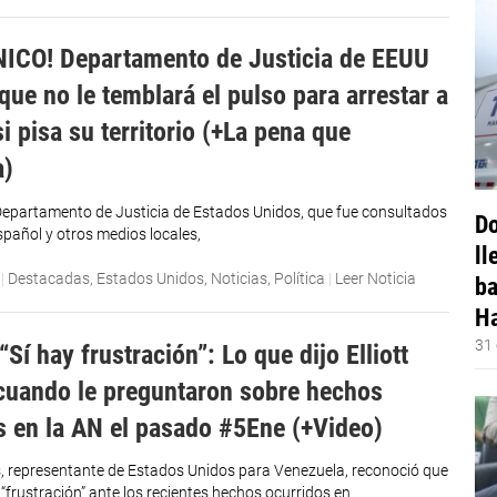
ICO! Departamento de Justicia de EEUU
que no le temblará el pulso para arrestar a
i pisa su territorio (+La pena que
a)
epartamento de Justicia de Estados Unidos, que fue consultados
Do
pañol y otros medios locales,
ll
|
Destacadas
,
Estados Unidos
,
Noticias
,
Política
|
Leer Noticia
ba
Ha
31 
Sí hay frustración”: Lo que dijo Elliott
uando le preguntaron sobre hechos
s en la AN el pasado #5Ene (+Video)
s, representante de Estados Unidos para Venezuela, reconoció que
 “frustración” ante los recientes hechos ocurridos en