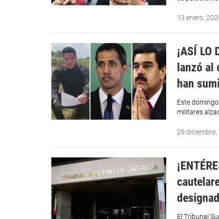
13 enero, 202
¡ASÍ LO 
lanzó al 
han sumi
Este domingo 
militares alz
29 diciembre,
¡ENTÉRES
cautelar
designad
El Tribunal S