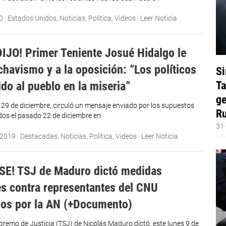
0
|
Estados Unidos
,
Noticias
,
Política
,
Videos
|
Leer Noticia
DIJO! Primer Teniente Josué Hidalgo le
chavismo y a la oposición: “Los políticos
Si
Ta
do al pueblo en la miseria”
ge
29 de diciembre, circuló un mensaje enviado por los supuestos
Ru
ados el pasado 22 de diciembre en
31 
 2019
|
Destacadas
,
Noticias
,
Política
,
Videos
|
Leer Noticia
E! TSJ de Maduro dictó medidas
es contra representantes del CNU
os por la AN (+Documento)
upremo de Justicia (TSJ) de Nicolás Maduro dictó, este lunes 9 de