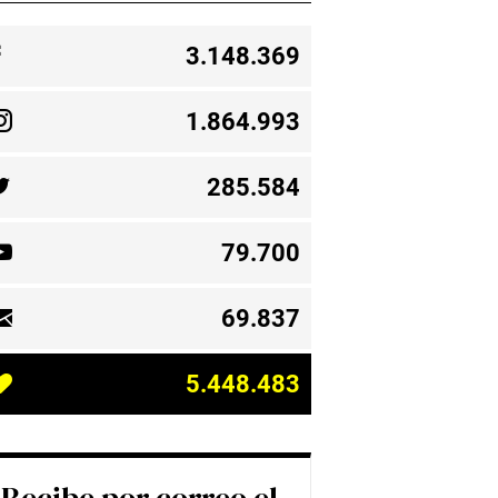
3.148.369
1.864.993
285.584
79.700
69.837
5.448.483