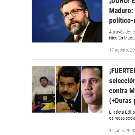
¡DURO! Er
Maduro: 
político
A través de , 
Nicolás Madur
17 agosto, 2
¡FUERTE!
selecció
contra M
(+Duras 
El atleta Edil
de redes socia
12 junio, 202