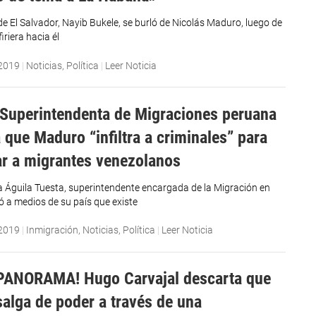
de El Salvador, Nayib Bukele, se burló de Nicolás Maduro, luego de
iriera hacia él
 2019
|
Noticias
,
Política
|
Leer Noticia
Superintendenta de Migraciones peruana
 que Maduro “infiltra a criminales” para
ar a migrantes venezolanos
 Águila Tuesta, superintendente encargada de la Migración en
ó a medios de su país que existe
 2019
|
Inmigración
,
Noticias
,
Política
|
Leer Noticia
PANORAMA! Hugo Carvajal descarta que
alga de poder a través de una