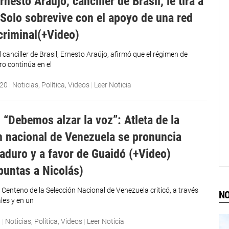
nesto Araújo, canciller de Brasil, le tira a
Solo sobrevive con el apoyo de una red
-criminal(+Video)
el canciller de Brasil, Ernesto Araújo, afirmó que el régimen de
o continúa en el
020
|
Noticias
,
Política
,
Videos
|
Leer Noticia
 “Debemos alzar la voz”: Atleta de la
n nacional de Venezuela se pronuncia
aduro y a favor de Guaidó (+Video)
puntas a Nicolás)
io Centeno de la Selección Nacional de Venezuela criticó, a través
NO
les y en un
0
|
Noticias
,
Política
,
Videos
|
Leer Noticia