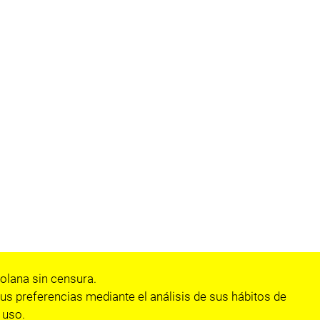
olana sin censura.
us preferencias mediante el análisis de sus hábitos de
 uso.