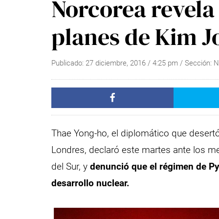
Norcorea revela
planes de Kim J
Publicado:
27 diciembre, 2016
/
4:25 pm
/ Sección:
N
Thae Yong-ho, el diplomático que desert
Londres, declaró este martes ante los m
del Sur, y
denunció que el régimen de P
desarrollo nuclear.