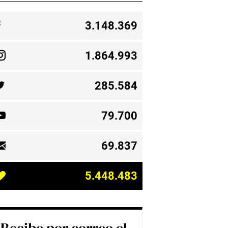
3.148.369
1.864.993
285.584
79.700
69.837
5.448.483