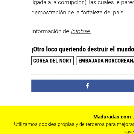
ligada a la corrupción), las cuales le pa
demostración de la fortaleza del país.
Información de
Infobae.
¡Otro loco queriendo destruir el mundo
COREA DEL NORT
EMBAJADA NORCOREANA
Maduradas.com
t
Utilizamos cookies propias y de terceros para mejorar
nave