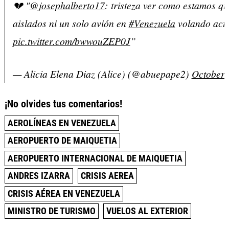
💔 "
@josephalberto17
: tristeza ver como estamos q
aislados ni un solo avión en
#Venezuela
volando act
pic.twitter.com/bwwouZEP0J
”
— Alicia Elena Diaz (Alice) (@abuepape2)
October 
¡No olvides tus comentarios!
AEROLÍNEAS EN VENEZUELA
AEROPUERTO DE MAIQUETIA
AEROPUERTO INTERNACIONAL DE MAIQUETIA
ANDRES IZARRA
CRISIS AEREA
CRISIS AÉREA EN VENEZUELA
MINISTRO DE TURISMO
VUELOS AL EXTERIOR