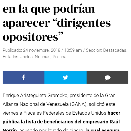
en la que podrían
aparecer “dirigentes
opositores”
Publicado:
24 noviembre, 2018
/
10:59 am
/ Sección:
Destacadas
,
Estados Unidos
,
Noticias
,
Política
Enrique Aristeguieta Gramcko, presidente de la Gran
Alianza Nacional de Venezuela (GANA), solicitó este
viernes a Fiscales Federales de Estados Unidos
hacer
pública la lista de beneficiarios del empresario Raúl
Gorrín,
acusado por lavado de dinero,
la cual asegura