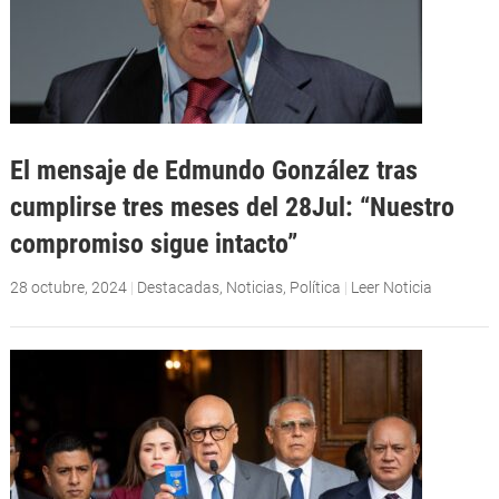
El mensaje de Edmundo González tras
cumplirse tres meses del 28Jul: “Nuestro
compromiso sigue intacto”
28 octubre, 2024
|
Destacadas
,
Noticias
,
Política
|
Leer Noticia