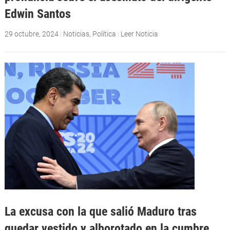
Edwin Santos
29 octubre, 2024
|
Noticias
,
Política
|
Leer Noticia
La excusa con la que salió Maduro tras
quedar vestido y alborotado en la cumbre