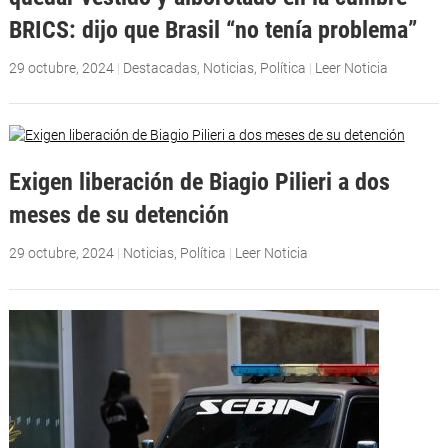
BRICS: dijo que Brasil “no tenía problema”
29 octubre, 2024
|
Destacadas
,
Noticias
,
Política
|
Leer Noticia
Exigen liberación de Biagio Pilieri a dos
meses de su detención
29 octubre, 2024
|
Noticias
,
Política
|
Leer Noticia