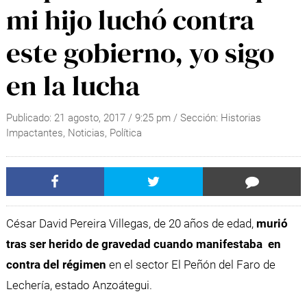
mi hijo luchó contra
este gobierno, yo sigo
en la lucha
Publicado:
21 agosto, 2017
/
9:25 pm
/ Sección:
Historias
Impactantes
,
Noticias
,
Política
César David Pereira Villegas, de 20 años de edad,
murió
tras ser herido de gravedad cuando manifestaba en
contra del régimen
en el sector El Peñón del Faro de
Lechería, estado Anzoátegui.