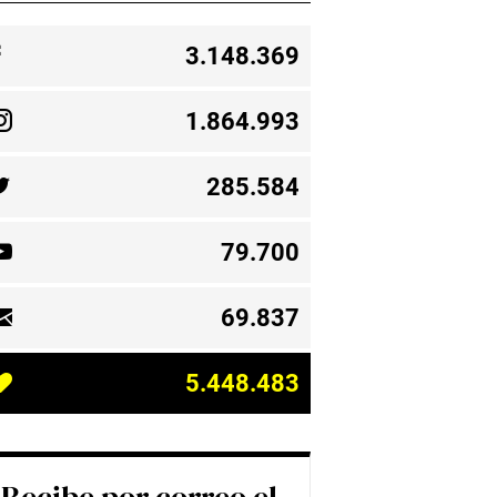
3.148.369
1.864.993
285.584
79.700
69.837
5.448.483