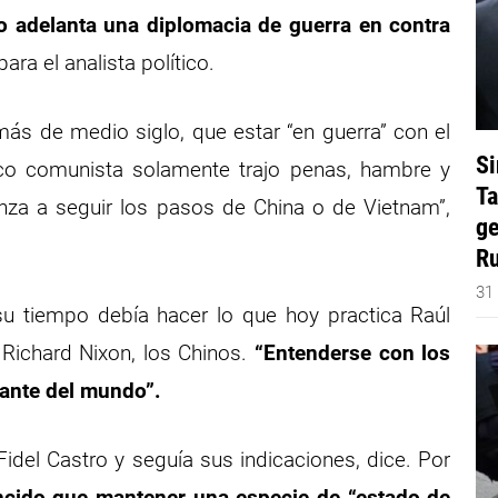
 adelanta una diplomacia de guerra en contra
ra el analista político.
más de medio siglo, que estar “en guerra” con el
Si
co comunista solamente trajo penas, hambre y
Ta
nza a seguir los pasos de China o de Vietnam”,
ge
Ru
31
u tiempo debía hacer lo que hoy practica Raúl
 Richard Nixon, los Chinos.
“Entenderse con los
ante del mundo”.
del Castro y seguía sus indicaciones, dice. Por
ncido que mantener una especie de “estado de