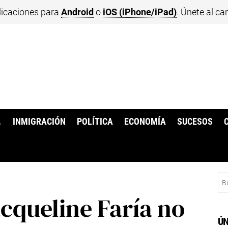
licaciones para
Android
o
iOS (iPhone/iPad)
. Únete al ca
.
INMIGRACIÓN
POLÍTICA
ECONOMÍA
SUCESOS
Bu
queline Faría no
ÚN