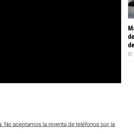
Má
de
de
31
a: No aceptamos la reventa de teléfonos por la