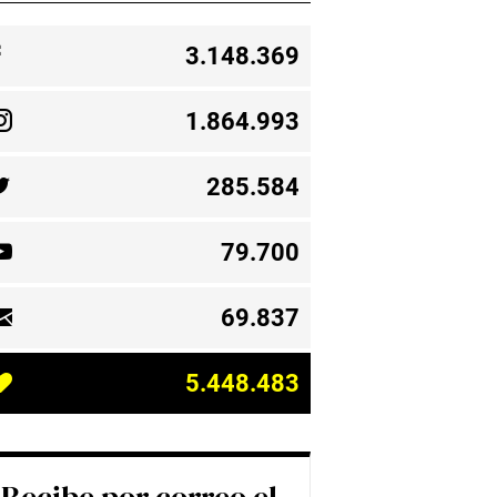
3.148.369
1.864.993
285.584
79.700
69.837
5.448.483