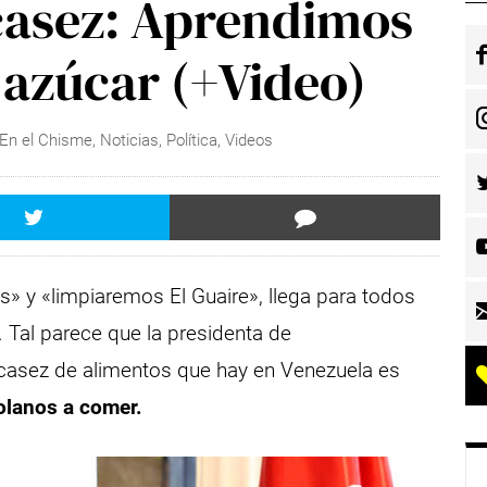
scasez: Aprendimos
 azúcar (+Video)
En el Chisme
,
Noticias
,
Política
,
Videos
s» y «limpiaremos El Guaire», llega para todos
. Tal parece que la presidenta de
escasez de alimentos que hay en Venezuela es
olanos a comer.