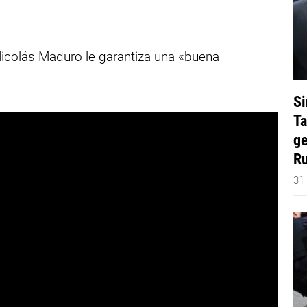
Nicolás Maduro le garantiza una «buena
Si
Ta
ge
Ru
31