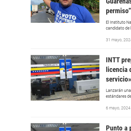
Guarenas
permiso”
El Instituto 
candidato de 
31 mayo, 202
INTT pre
licencia
servicio
Lanzarán una 
estándares de
6 mayo, 2024
Punto a 