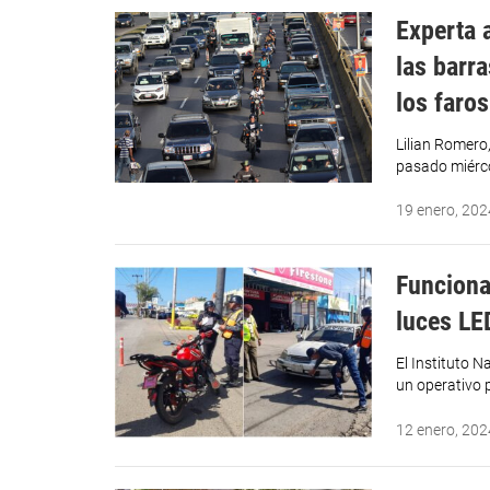
Experta 
las barra
los faro
Lilian Romero,
pasado miérco
19 enero, 202
Funciona
luces LE
El Instituto N
un operativo p
12 enero, 202