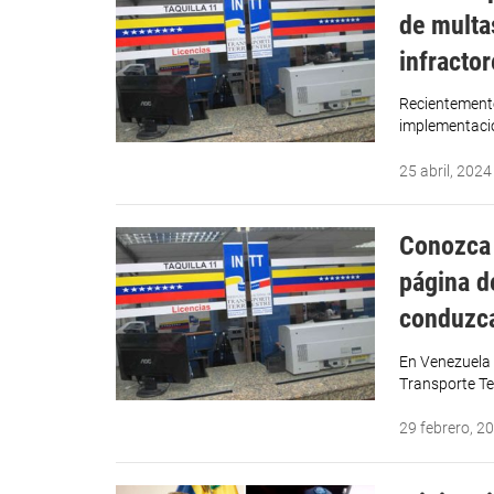
de multa
infracto
Recientemente
implementació
25 abril, 2024
Conozca 
página d
conduzc
En Venezuela l
Transporte Te
29 febrero, 2