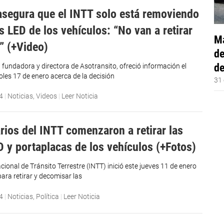
asegura que el INTT solo está removiendo
s LED de los vehículos: “No van a retirar
Má
s” (+Video)
de
de
 fundadora y directora de Asotransito, ofreció información el
les 17 de enero acerca de la decisión
31 
4
|
Noticias
,
Videos
|
Leer Noticia
rios del INTT comenzaron a retirar las
D y portaplacas de los vehículos (+Fotos)
acional de Tránsito Terrestre (INTT) inició este jueves 11 de enero
ara retirar y decomisar las
4
|
Noticias
,
Política
|
Leer Noticia