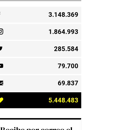
3.148.369
1.864.993
285.584
79.700
69.837
5.448.483