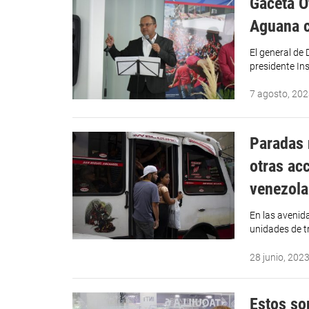
Gaceta Of
Aguana c
El general de 
presidente In
7 agosto, 20
Paradas 
otras ac
venezola
En las avenid
unidades de tr
28 junio, 202
Estos so