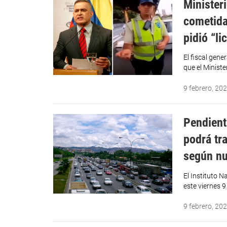
Minister
cometidas
pidió “l
El fiscal gene
que el Ministe
9 febrero, 20
Pendient
podrá tra
según nu
El Instituto 
este viernes 9
9 febrero, 20