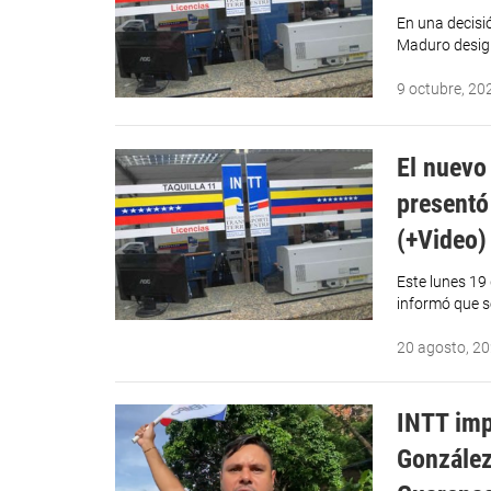
En una decisió
Maduro desig
9 octubre, 20
El nuevo
presentó
(+Video)
Este lunes 19 
informó que s
20 agosto, 2
INTT imp
González