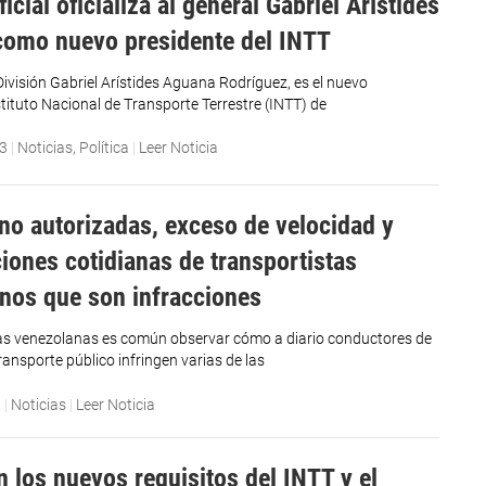
icial oficializa al general Gabriel Arístides
omo nuevo presidente del INTT
División Gabriel Arístides Aguana Rodríguez, es el nuevo
stituto Nacional de Transporte Terrestre (INTT) de
23
|
Noticias
,
Política
|
Leer Noticia
no autorizadas, exceso de velocidad y
ciones cotidianas de transportistas
nos que son infracciones
as venezolanas es común observar cómo a diario conductores de
ansporte público infringen varias de las
3
|
Noticias
|
Leer Noticia
n los nuevos requisitos del INTT y el