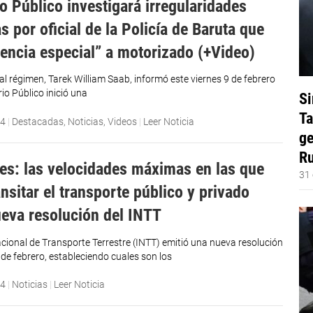
io Público investigará irregularidades
 por oficial de la Policía de Baruta que
icencia especial” a motorizado (+Video)
ral régimen, Tarek William Saab, informó este viernes 9 de febrero
rio Público inició una
Si
Ta
24
|
Destacadas
,
Noticias
,
Videos
|
Leer Noticia
ge
Ru
es: las velocidades máximas en las que
31 
nsitar el transporte público y privado
eva resolución del INTT
Nacional de Transporte Terrestre (INTT) emitió una nueva resolución
 de febrero, estableciendo cuales son los
24
|
Noticias
|
Leer Noticia