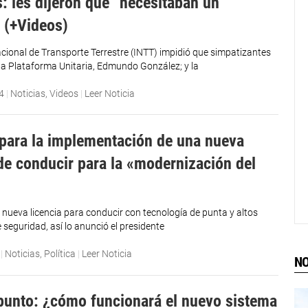
: les dijeron que “necesitaban un
 (+Videos)
Nacional de Transporte Terrestre (INTT) impidió que simpatizantes
la Plataforma Unitaria, Edmundo González; y la
4
|
Noticias
,
Videos
|
Leer Noticia
para la implementación de una nueva
 de conducir para la «modernización del
»
nueva licencia para conducir con tecnología de punta y altos
 seguridad, así lo anunció el presidente
|
Noticias
,
Política
|
Leer Noticia
NO
punto: ¿cómo funcionará el nuevo sistema