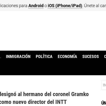
licaciones para
Android
o
iOS (iPhone/iPad)
. Únete al ca
.
INMIGRACIÓN
POLÍTICA
ECONOMÍA
SUCESOS
Bu
esignó al hermano del coronel Gramko
como nuevo director del INTT
ÚN