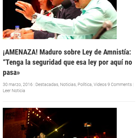
¡AMENAZA! Maduro sobre Ley de Amnistía:
“Tenga la seguridad que esa ley por aquí no
pasa»
30 marzo, 2016
|
Destacadas
,
Noticias
,
Política
,
Videos
9 Comments
|
Leer Noticia