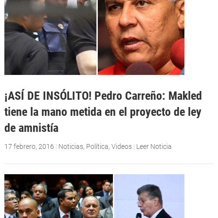
¡ASÍ DE INSÓLITO! Pedro Carreño: Makled
tiene la mano metida en el proyecto de ley
de amnistía
17 febrero, 2016
|
Noticias
,
Política
,
Videos
|
Leer Noticia