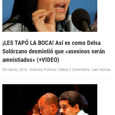
¡LES TAPÓ LA BOCA! Así es como Delsa
Solórzano desmintió que «asesinos serán
amnistiados» (+VIDEO)
30 marzo, 2016
|
Noticias
,
Política
,
Videos
2 Comments
|
Leer Noticia