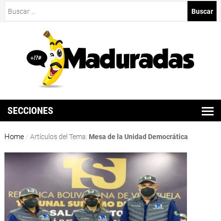
Buscar:
SECCIONES
Home
/
Artículos del Tema:
Mesa de la Unidad Democrática