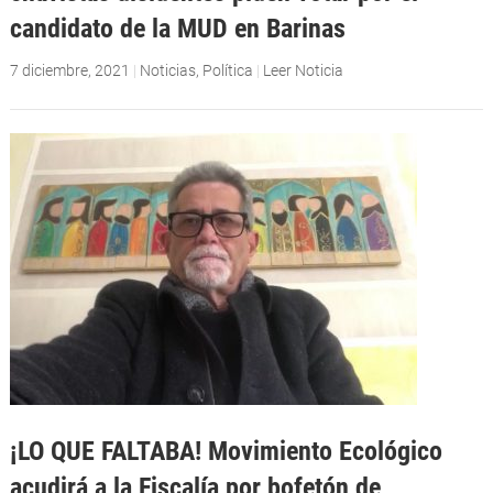
candidato de la MUD en Barinas
7 diciembre, 2021
|
Noticias
,
Política
|
Leer Noticia
¡LO QUE FALTABA! Movimiento Ecológico
acudirá a la Fiscalía por bofetón de