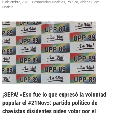
8 diciembre, 2021
|
Destacadas
,
Noticias
,
Política
,
Videos
|
Leer
Noticia
¡SEPA! «Eso fue lo que expresó la voluntad
popular el #21Nov»: partido político de
chavistas disidentes piden votar por el