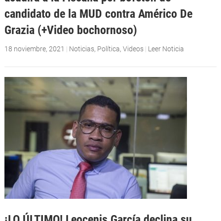
candidato de la MUD contra Américo De
Grazia (+Video bochornoso)
18 noviembre, 2021
|
Noticias
,
Política
,
Videos
|
Leer Noticia
¡LO ÚLTIMO! Leocenis García declina su