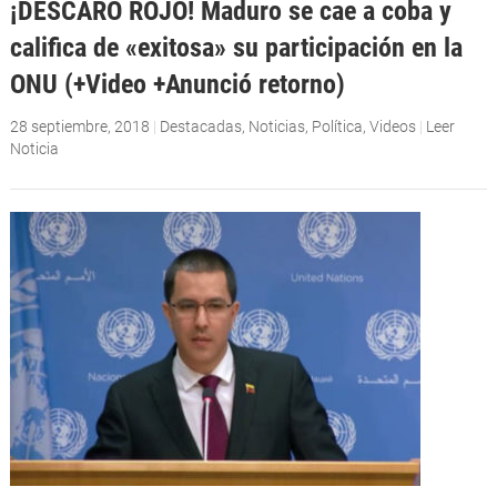
¡DESCARO ROJO! Maduro se cae a coba y
califica de «exitosa» su participación en la
ONU (+Video +Anunció retorno)
28 septiembre, 2018
|
Destacadas
,
Noticias
,
Política
,
Videos
|
Leer
Noticia