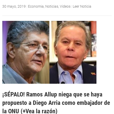
30 mayo, 2019
|
Economia
,
Noticias
,
Videos
|
Leer Noticia
¡SÉPALO! Ramos Allup niega que se haya
propuesto a Diego Arria como embajador de
la ONU (+Vea la razón)