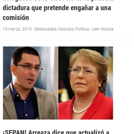
dictadura que pretende engañar a una
comisión
15 marzo, 2019
|
Destacadas
,
Noticias
,
Política
|
Leer Noticia
¡SEPAN! Arreaza dice que actualizó a