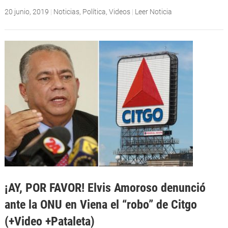
20 junio, 2019
|
Noticias
,
Política
,
Videos
|
Leer Noticia
¡AY, POR FAVOR! Elvis Amoroso denunció
ante la ONU en Viena el “robo” de Citgo
(+Video +Pataleta)