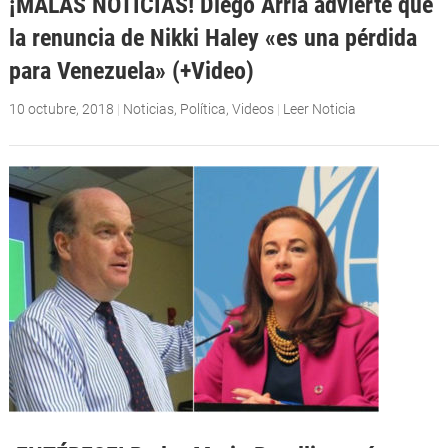
¡MALAS NOTICIAS! Diego Arria advierte que
la renuncia de Nikki Haley «es una pérdida
para Venezuela» (+Video)
10 octubre, 2018
|
Noticias
,
Política
,
Videos
|
Leer Noticia