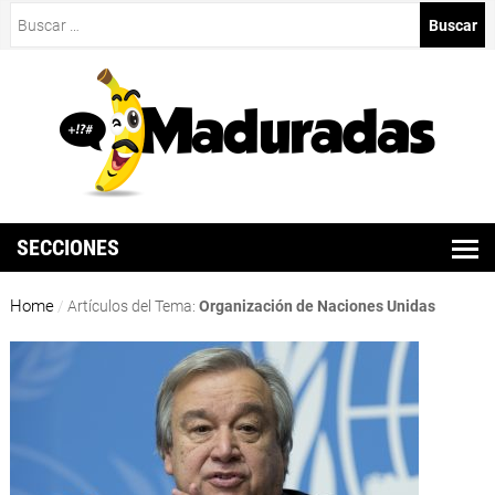
Buscar:
SECCIONES
Home
/
Artículos del Tema:
Organización de Naciones Unidas