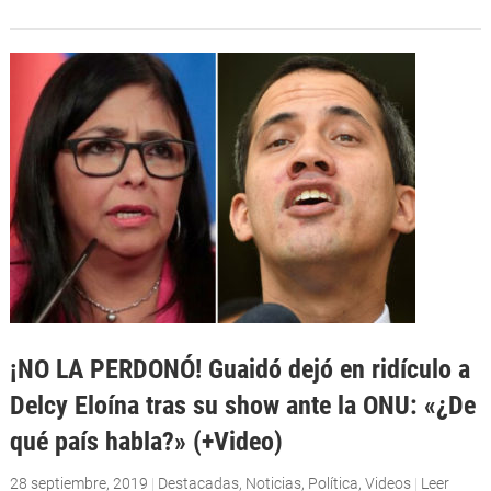
¡NO LA PERDONÓ! Guaidó dejó en ridículo a
Delcy Eloína tras su show ante la ONU: «¿De
qué país habla?» (+Video)
28 septiembre, 2019
|
Destacadas
,
Noticias
,
Política
,
Videos
|
Leer