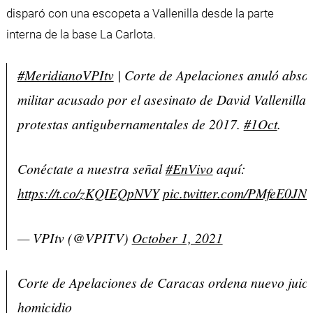
disparó con una escopeta a Vallenilla desde la parte
interna de la base La Carlota.
#MeridianoVPItv
| Corte de Apelaciones anuló absol
militar acusado por el asesinato de David Vallenilla 
protestas antigubernamentales de 2017.
#1Oct
.
Conéctate a nuestra señal
#EnVivo
aquí:
https://t.co/zKQIEQpNVY
pic.twitter.com/PMfeE0JN
— VPItv (@VPITV)
October 1, 2021
Corte de Apelaciones de Caracas ordena nuevo juici
homicidio