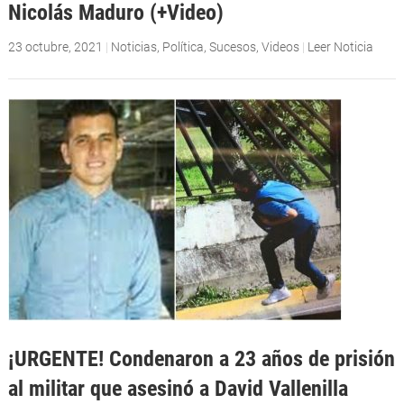
Nicolás Maduro (+Video)
23 octubre, 2021
|
Noticias
,
Política
,
Sucesos
,
Videos
|
Leer Noticia
¡URGENTE! Condenaron a 23 años de prisión
al militar que asesinó a David Vallenilla