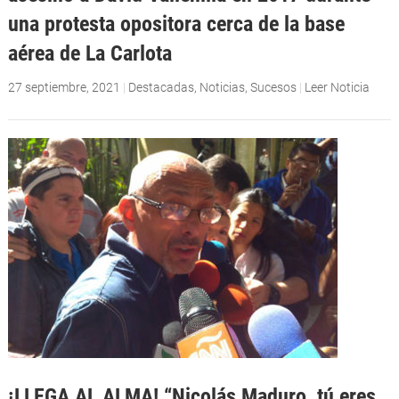
una protesta opositora cerca de la base
aérea de La Carlota
27 septiembre, 2021
|
Destacadas
,
Noticias
,
Sucesos
|
Leer Noticia
¡LLEGA AL ALMA! “Nicolás Maduro, tú eres