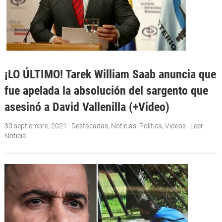
¡LO ÚLTIMO! Tarek William Saab anuncia que
fue apelada la absolución del sargento que
asesinó a David Vallenilla (+Video)
30 septiembre, 2021
|
Destacadas
,
Noticias
,
Política
,
Videos
|
Leer
Noticia