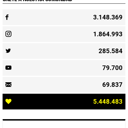
3.148.369
1.864.993
285.584
79.700
69.837
5.448.483