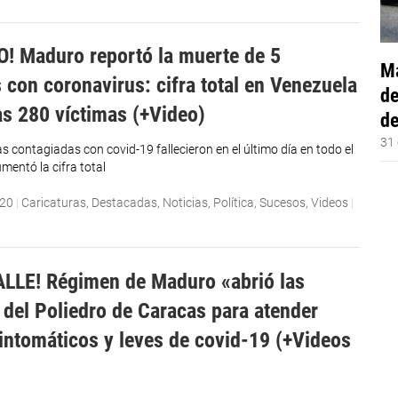
! Maduro reportó la muerte de 5
Má
 con coronavirus: cifra total en Venezuela
de
as 280 víctimas (+Video)
de
31 
 contagiadas con covid-19 fallecieron en el último día en todo el
umentó la cifra total
020
|
Caricaturas
,
Destacadas
,
Noticias
,
Política
,
Sucesos
,
Videos
|
LLE! Régimen de Maduro «abrió las
 del Poliedro de Caracas para atender
intomáticos y leves de covid-19 (+Videos