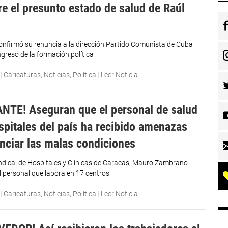
e el presunto estado de salud de Raúl
onfirmó su renuncia a la dirección Partido Comunista de Cuba
ngreso de la formación política
|
Caricaturas
,
Noticias
,
Política
|
Leer Noticia
TE! Aseguran que el personal de salud
spitales del país ha recibido amenazas
nciar las malas condiciones
Sindical de Hospitales y Clínicas de Caracas, Mauro Zambrano
l personal que labora en 17 centros
|
Caricaturas
,
Noticias
,
Política
|
Leer Noticia