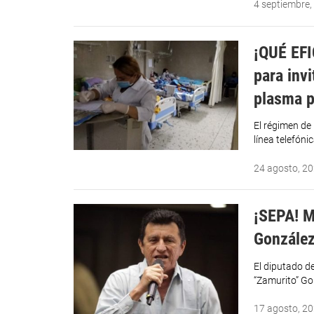
4 septiembre,
¡QUÉ EFI
para inv
plasma p
El régimen de
línea telefón
24 agosto, 2
¡SEPA! M
González
El diputado d
“Zamurito” Gon
17 agosto, 2