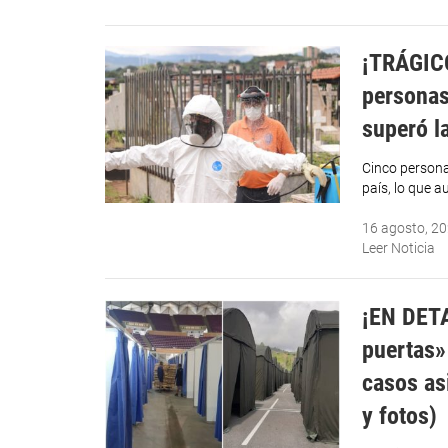
¡TRÁGICO
personas
superó l
Cinco personas
país, lo que a
16 agosto, 2
Leer Noticia
¡EN DETA
puertas»
casos as
y fotos)