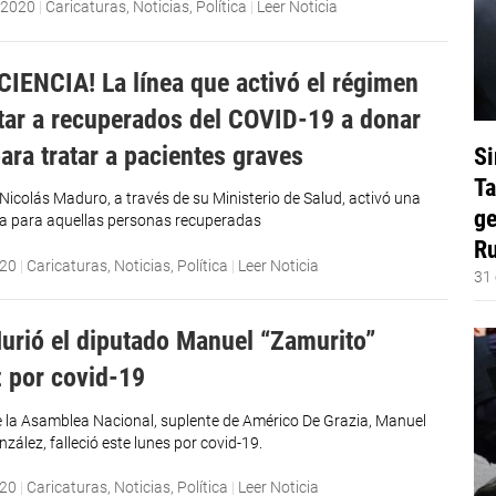
 2020
|
Caricaturas
,
Noticias
,
Política
|
Leer Noticia
CIENCIA! La línea que activó el régimen
itar a recuperados del COVID-19 a donar
ara tratar a pacientes graves
Si
Ta
 Nicolás Maduro, a través de su Ministerio de Salud, activó una
ge
ica para aquellas personas recuperadas
Ru
020
|
Caricaturas
,
Noticias
,
Política
|
Leer Noticia
31 
urió el diputado Manuel “Zamurito”
 por covid-19
e la Asamblea Nacional, suplente de Américo De Grazia, Manuel
zález, falleció este lunes por covid-19.
020
|
Caricaturas
,
Noticias
,
Política
|
Leer Noticia