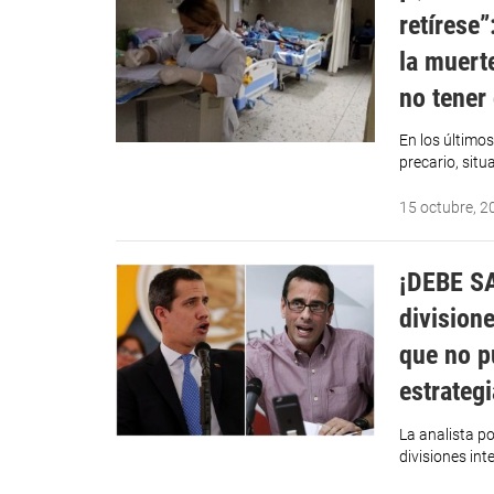
retírese”
la muert
no tener
En los último
precario, sit
15 octubre, 2
¡DEBE SA
division
que no p
estrateg
La analista p
divisiones int