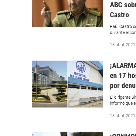
ABC sobr
Castro
Raúl Castro c
durante el co
18 abril, 2021
¡ALARMAN
en 17 ho
por denu
El dirigente 
informó que e
13 abril, 2021