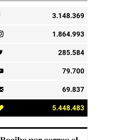
3.148.369
1.864.993
285.584
79.700
69.837
5.448.483