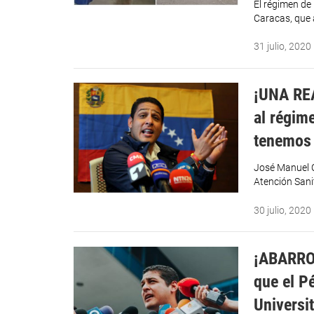
El régimen de 
Caracas, que
31 julio, 2020
¡UNA REA
al régim
tenemos
José Manuel O
Atención Sanit
30 julio, 2020
¡ABARROT
que el P
Universi