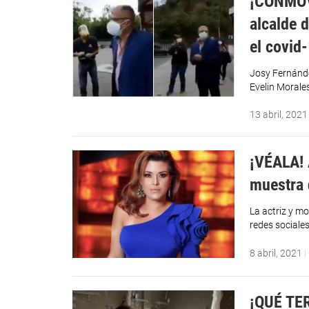
¡CONMOVE
alcalde 
el covid
Josy Fernánde
Evelin Morale
13 abril, 2021
¡VÉALA! 
muestra 
La actriz y m
redes sociales
8 abril, 2021
|
¡QUÉ TER