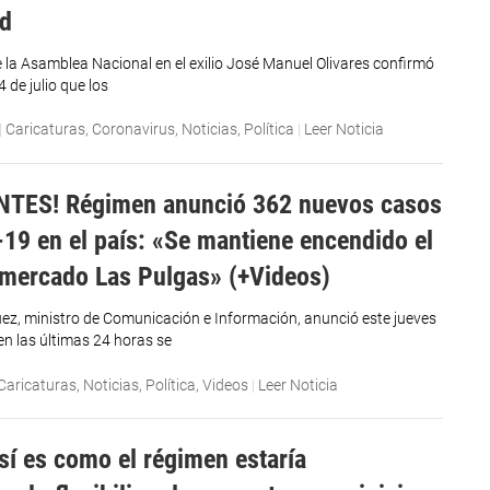
ad
e la Asamblea Nacional en el exilio José Manuel Olivares confirmó
4 de julio que los
|
Caricaturas
,
Coronavirus
,
Noticias
,
Política
|
Leer Noticia
NTES! Régimen anunció 362 nuevos casos
-19 en el país: «Se mantiene encendido el
 mercado Las Pulgas» (+Videos)
ez, ministro de Comunicación e Información, anunció este jueves
 en las últimas 24 horas se
Caricaturas
,
Noticias
,
Política
,
Videos
|
Leer Noticia
sí es como el régimen estaría