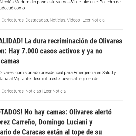
Nicolás Maduro dio paso este viernes 31 de julio en el Poliedro de
 adecuó como
|
Caricaturas
,
Destacadas
,
Noticias
,
Videos
|
Leer Noticia
LIDAD! La dura recriminación de Olivares
en: Hay 7.000 casos activos y ya no
 camas
livares, comisionado presidencial para Emergencia en Salud y
aria al Migrante, desmintió este jueves al régimen de
|
Caricaturas
,
Noticias
|
Leer Noticia
ADOS! No hay camas: Olivares alertó
érez Carreño, Domingo Luciani y
tario de Caracas están al tope de su