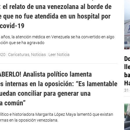
: el relato de una venezolana al borde de
e que no fue atendida en un hospital por
 covid-19
s años, la atención médica en Venezuela se ha convertido en algo
uación que se ha agravado
020
|
Caricaturas
,
Noticias
|
Leer Noticia
Do
ll
BERLO! Analista político lamenta
ba
Ha
es internas en la oposición: “Es lamentable
31 
uedan conciliar para generar una
ia común”
olítico e historiadora Margarita López Maya lamentó que existan
ernas en la oposición venezolana.