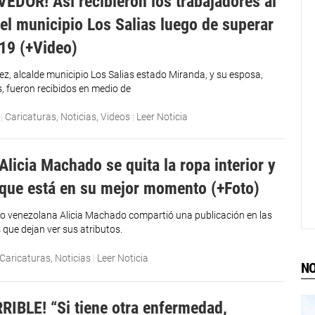
DOR! Así recibieron los trabajadores al
del municipio Los Salias luego de superar
-19 (+Video)
z, alcalde municipio Los Salias estado Miranda, y su esposa,
s, fueron recibidos en medio de
|
Caricaturas
,
Noticias
,
Videos
|
Leer Noticia
Alicia Machado se quita la ropa interior y
que está en su mejor momento (+Foto)
oo venezolana Alicia Machado compartió una publicación en las
 que dejan ver sus atributos.
Caricaturas
,
Noticias
|
Leer Noticia
NO
RIBLE! “Si tiene otra enfermedad,