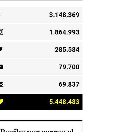
3.148.369
1.864.993
285.584
79.700
69.837
5.448.483