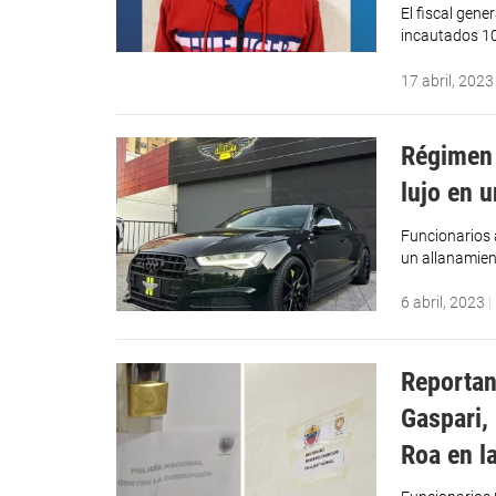
El fiscal gen
incautados 10
17 abril, 2023
Régimen 
lujo en 
Funcionarios a
un allanamien
6 abril, 2023
|
Reportan
Gaspari,
Roa en l