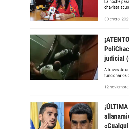
La noche pasa
chavista acus
30 enero, 202
¡ATENTOS
PoliChac
judicial 
A través de u
funcionarios 
12 noviembre
¡ÚLTIMA
allanami
«Cualqui