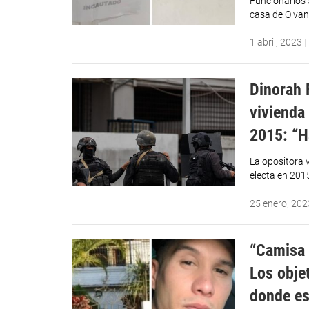
Funcionarios S
casa de Olvan
1 abril, 2023
|
Dinorah 
vivienda
2015: “H
La opositora 
electa en 201
25 enero, 202
“Camisa 
Los obje
donde es