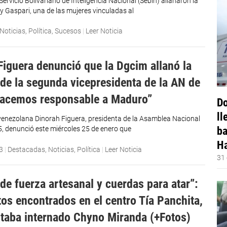
ervicio Bolivariano de Inteligencia Nacional (Sebin) allanaron la
y Gaspari, una de las mujeres vinculadas al
Noticias
,
Política
,
Sucesos
|
Leer Noticia
Figuera denunció que la Dgcim allanó la
 de la segunda vicepresidenta de la AN de
acemos responsable a Maduro”
Do
ll
venezolana Dinorah Figuera, presidenta de la Asamblea Nacional
ba
5, denunció este miércoles 25 de enero que
Ha
3
|
Destacadas
,
Noticias
,
Política
|
Leer Noticia
31 
de fuerza artesanal y cuerdas para atar”:
tos encontrados en el centro Tía Panchita,
taba internado Chyno Miranda (+Fotos)