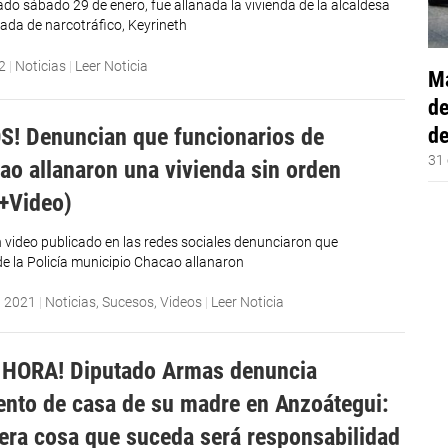
do sábado 29 de enero, fue allanada la vivienda de la alcaldesa
ada de narcotráfico, Keyrineth
2
|
Noticias
|
Leer Noticia
Má
de
de
! Denuncian que funcionarios de
31 
ao allanaron una vivienda sin orden
(+Video)
n video publicado en las redes sociales denunciaron que
de la Policía municipio Chacao allanaron
, 2021
|
Noticias
,
Sucesos
,
Videos
|
Leer Noticia
 HORA! Diputado Armas denuncia
ento de casa de su madre en Anzoátegui:
era cosa que suceda será responsabilidad