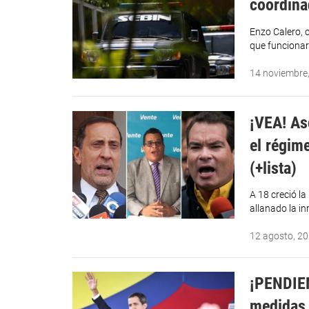
coordina
Enzo Calero, 
que funcionari
14 noviembre
¡VEA! As
el régim
(+lista)
A 18 creció l
allanado la i
12 agosto, 2
¡PENDIE
medidas 