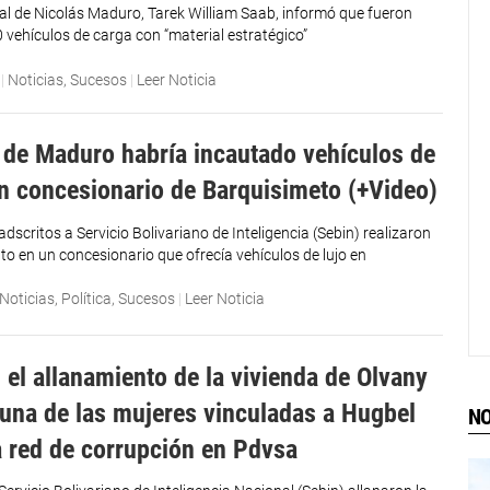
eral de Nicolás Maduro, Tarek William Saab, informó que fueron
 vehículos de carga con “material estratégico”
|
Noticias
,
Sucesos
|
Leer Noticia
de Maduro habría incautado vehículos de
un concesionario de Barquisimeto (+Video)
dscritos a Servicio Bolivariano de Inteligencia (Sebin) realizaron
to en un concesionario que ofrecía vehículos de lujo en
Noticias
,
Política
,
Sucesos
|
Leer Noticia
 el allanamiento de la vivienda de Olvany
 una de las mujeres vinculadas a Hugbel
NO
a red de corrupción en Pdvsa