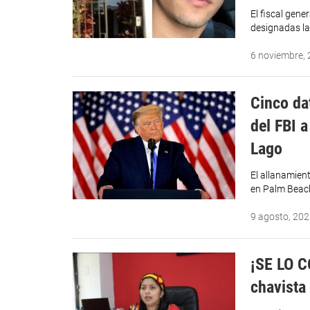
El fiscal gen
designadas la
6 noviembre,
Cinco da
del FBI 
Lago
El allanamien
en Palm Beach
9 agosto, 20
¡SE LO C
chavista