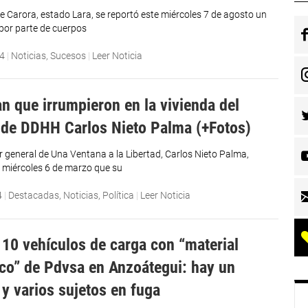
de Carora, estado Lara, se reportó este miércoles 7 de agosto un
por parte de cuerpos
24
|
Noticias
,
Sucesos
|
Leer Noticia
n que irrumpieron en la vivienda del
a de DDHH Carlos Nieto Palma (+Fotos)
r general de Una Ventana a la Libertad, Carlos Nieto Palma,
 miércoles 6 de marzo que su
4
|
Destacadas
,
Noticias
,
Política
|
Leer Noticia
 10 vehículos de carga con “material
ico” de Pdvsa en Anzoátegui: hay un
 y varios sujetos en fuga