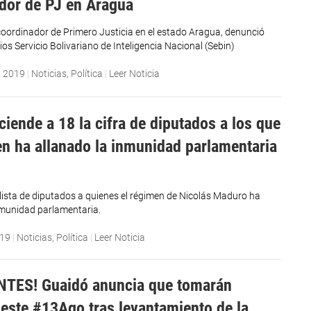
dor de PJ en Aragua
coordinador de Primero Justicia en el estado Aragua, denunció
os Servicio Bolivariano de Inteligencia Nacional (Sebin)
, 2019
|
Noticias
,
Política
|
Leer Noticia
ciende a 18 la cifra de diputados a los que
en ha allanado la inmunidad parlamentaria
a lista de diputados a quienes el régimen de Nicolás Maduro ha
nmunidad parlamentaria.
019
|
Noticias
,
Política
|
Leer Noticia
NTES! Guaidó anuncia que tomarán
este #13Ago tras levantamiento de la