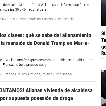
eral de Nicolás Maduro, Tarek William Saab, informó que fueron
s fiscalías 30 y 46 nacional para
 2022
|
En el Chisme
,
Noticias
,
Sucesos
|
Leer Noticia
Si
tos claves: qué se sabe del allanamiento
Ta
a la mansión de Donald Trump en Mar-a-
ge
Ru
31 
to FBI a la mansión expresidente estadounidense Donald Trump
, Florida, no tuvo precedentes y
22
|
Estados Unidos
,
Noticias
,
Política
|
Leer Noticia
ONTAMOS! Allanan vivienda de alcaldesa
 por supuesta posesión de droga