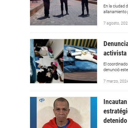
En la ciudad 
allanamiento 
7 agosto, 20
Denuncia
activist
El coordinado
denunció este
7 marzo, 202
Incautan
estratég
detenido