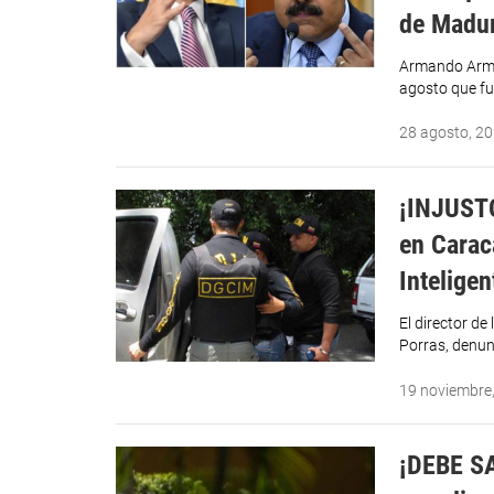
de Madu
Armando Arma
agosto que fu
28 agosto, 2
¡INJUSTO
en Carac
Inteligen
El director de
Porras, denun
19 noviembre
¡DEBE SA