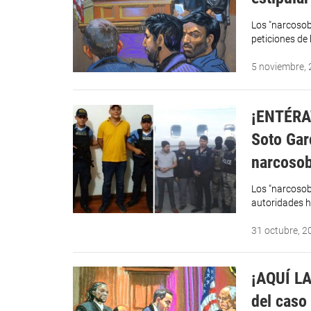
Los "narcosob
peticiones de 
5 noviembre,
¡ENTÉRAT
Soto Gar
narcosob
Los "narcosobr
autoridades h
31 octubre, 2
¡AQUÍ LA
del caso