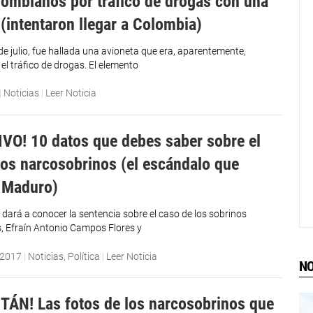
lombianos por tráfico de drogas con una
 (intentaron llegar a Colombia)
de julio, fue hallada una avioneta que era, aparentemente,
 el tráfico de drogas. El elemento
|
Noticias
|
Leer Noticia
VO! 10 datos que debes saber sobre el
los narcosobrinos (el escándalo que
 Maduro)
 dará a conocer la sentencia sobre el caso de los sobrinos
s, Efraín Antonio Campos Flores y
 2017
|
Noticias
,
Política
|
Leer Noticia
NO
TÁN! Las fotos de los narcosobrinos que