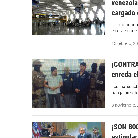
venezola
cargado 
Un ciudadano 
en el aeropue
13 febrero, 2
¡CONTRA 
enreda e
Los "narcosob
pareja presid
8 noviembre,
¡SON 800
estipular