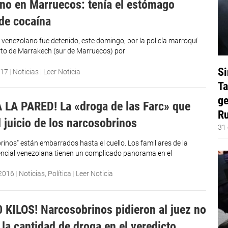
no en Marruecos: tenía el estómago
de cocaína
venezolano fue detenido, este domingo, por la policía marroquí
rto de Marrakech (sur de Marruecos) por
Si
017
|
Noticias
|
Leer Noticia
Ta
ge
LA PARED! La «droga de las Farc» que
Ru
l juicio de los narcosobrinos
31 
rinos" están embarrados hasta el cuello. Los familiares de la
encial venezolana tienen un complicado panorama en el
 2016
|
Noticias
,
Política
|
Leer Noticia
 KILOS! Narcosobrinos pidieron al juez no
 la cantidad de droga en el veredicto