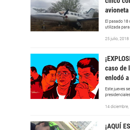
cinco co
avioneta
El pasado 18 
utilizada para
25 julio, 2018
¡EXPLOSI
caso de 
enlodó a
Este jueves se
presidenciale
14 diciembre,
¡AQUÍ ES