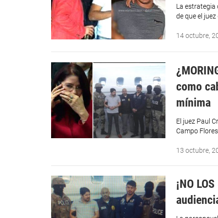
La estrategia 
de que el juez 
14 octubre, 2
¿MORINGA
como cab
mínima
El juez Paul 
Campo Flores 
13 octubre, 2
¡NO LOS 
audienci