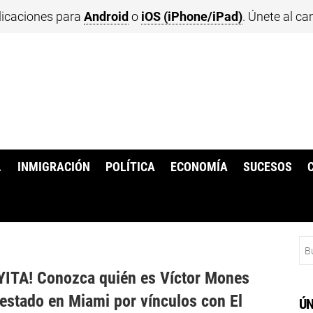
licaciones para
Android
o
iOS (iPhone/iPad)
. Únete al ca
.
INMIGRACIÓN
POLÍTICA
ECONOMÍA
SUCESOS
Bu
o
ITA! Conozca quién es Víctor Mones
restado en Miami por vínculos con El
ÚN