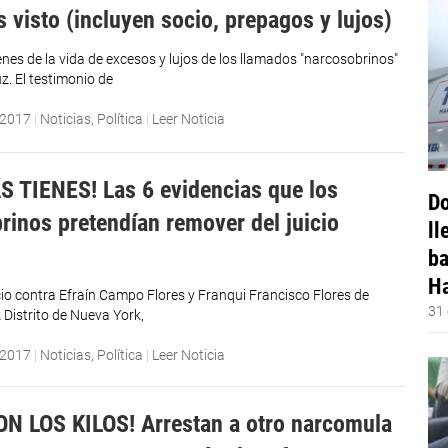
s visto (incluyen socio, prepagos y lujos)
es de la vida de excesos y lujos de los llamados "narcosobrinos"
uz. El testimonio de
 2017
|
Noticias
,
Política
|
Leer Noticia
S TIENES! Las 6 evidencias que los
Do
rinos pretendían remover del juicio
ll
ba
Ha
icio contra Efraín Campo Flores y Franqui Francisco Flores de
31 
ez Distrito de Nueva York,
 2017
|
Noticias
,
Política
|
Leer Noticia
N LOS KILOS! Arrestan a otro narcomula