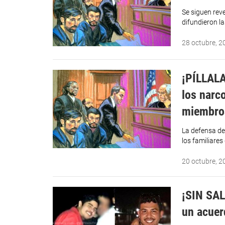
Se siguen reve
difundieron l
28 octubre, 2
¡PÍLLALA
los narc
miembros
La defensa de 
los familiares
20 octubre, 2
¡SIN SAL
un acuer