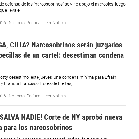
de defensa de los "narcosobrinos" se vino abajo el miércoles, luego
que lleva el
016
|
Noticias
,
Política
|
Leer Noticia
, CILIA? Narcosobrinos serán juzgados
ecillas de un cartel: desestiman condena
Crotty desestimó, este jueves, una condena mínima para Efraín
y Franqui Francisco Flores de Freitas,
016
|
Noticias
,
Política
|
Leer Noticia
SALVA NADIE! Corte de NY aprobó nueva
a para los narcosobrinos