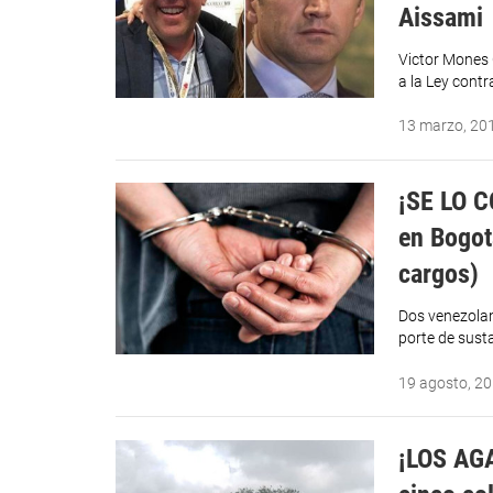
Aissami
Victor Mones 
a la Ley cont
13 marzo, 20
¡SE LO C
en Bogot
cargos)
Dos venezolan
porte de sust
19 agosto, 2
¡LOS AG