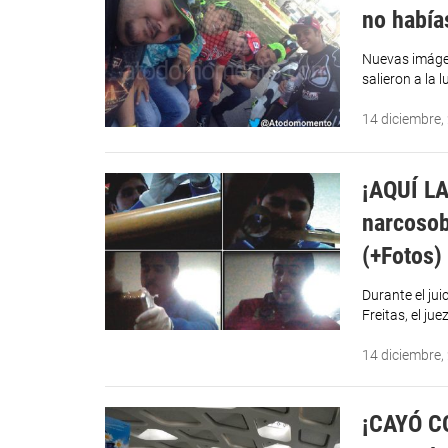
no había
Nuevas imágen
salieron a la l
14 diciembre,
¡AQUÍ LA
narcosob
(+Fotos)
Durante el ju
Freitas, el ju
14 diciembre,
¡CAYÓ CO