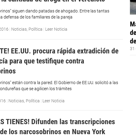
rinos" siguen dando patadas de ahogado. Entre las tantas
la defensa de los familiares de la pareja
Má
 2016
|
Noticias
,
Política
|
Leer Noticia
de
de
31 
E! EE.UU. procura rápida extradición de
cía para que testifique contra
rinos
inos" están contra la pared. El Gobierno de EE.UU. solicitó a las
ondureñas que se agilicen los trámites
016
|
Noticias
,
Política
|
Leer Noticia
S TIENES! Difunden las transcripciones
 de los narcosobrinos en Nueva York