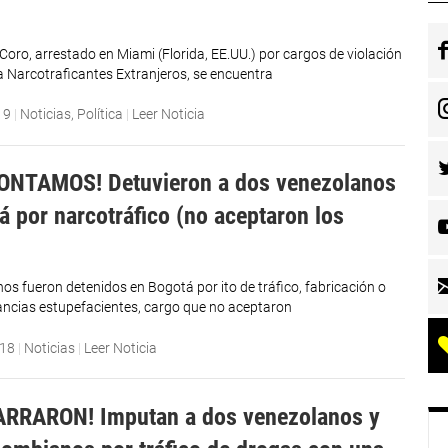
Coro, arrestado en Miami (Florida, EE.UU.) por cargos de violación
ra Narcotraficantes Extranjeros, se encuentra
19
|
Noticias
,
Política
|
Leer Noticia
ONTAMOS! Detuvieron a dos venezolanos
á por narcotráfico (no aceptaron los
os fueron detenidos en Bogotá por ito de tráfico, fabricación o
ancias estupefacientes, cargo que no aceptaron
018
|
Noticias
|
Leer Noticia
ARRARON! Imputan a dos venezolanos y