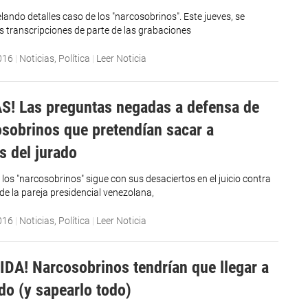
lando detalles caso de los "narcosobrinos". Este jueves, se
as transcripciones de parte de las grabaciones
016
|
Noticias
,
Política
|
Leer Noticia
S! Las preguntas negadas a defensa de
osobrinos que pretendían sacar a
 del jurado
los "narcosobrinos" sigue con sus desaciertos en el juicio contra
 de la pareja presidencial venezolana,
016
|
Noticias
,
Política
|
Leer Noticia
IDA! Narcosobrinos tendrían que llegar a
do (y sapearlo todo)