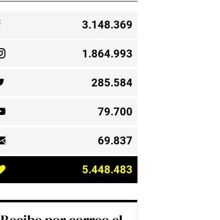
3.148.369
1.864.993
285.584
79.700
69.837
5.448.483