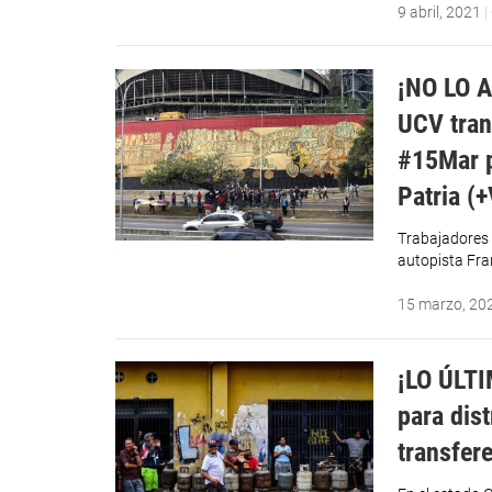
9 abril, 2021
|
¡NO LO A
UCV tran
#15Mar p
Patria (
Trabajadores 
autopista Fra
15 marzo, 20
¡LO ÚLTI
para dis
transfer