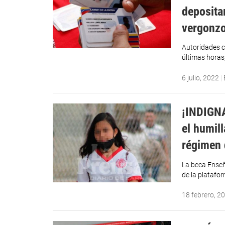
depositar
vergonz
Autoridades c
últimas horas
6 julio, 2022
|
¡INDIGNA
el humil
régimen
La beca Enseñ
de la platafo
18 febrero, 2