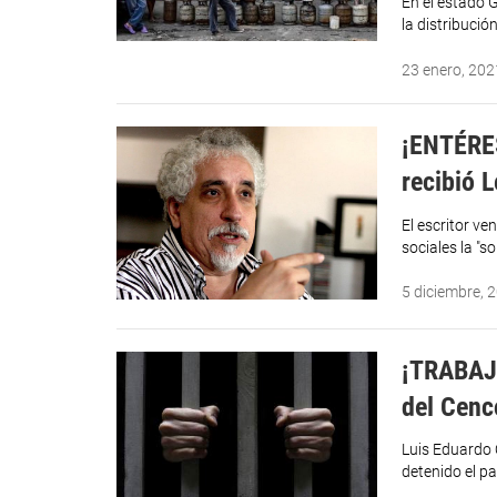
En el estado G
la distribuci
23 enero, 202
¡ENTÉRES
recibió 
El escritor v
sociales la "s
5 diciembre, 
¡TRABAJ
del Cenc
Luis Eduardo 
detenido el p