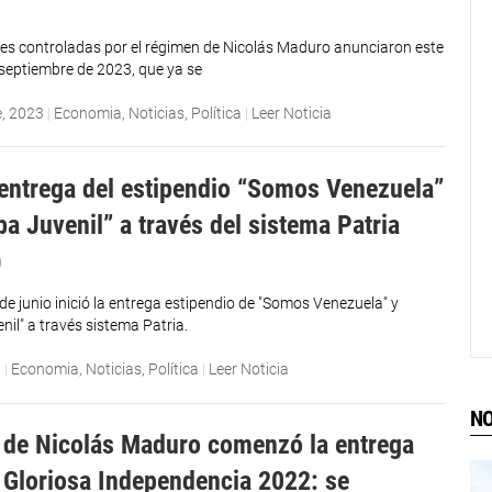
es controladas por el régimen de Nicolás Maduro anunciaron este
septiembre de 2023, que ya se
e, 2023
|
Economia
,
Noticias
,
Política
|
Leer Noticia
a entrega del estipendio “Somos Venezuela”
a Juvenil” a través del sistema Patria
)
de junio inició la entrega estipendio de "Somos Venezuela" y
il" a través sistema Patria.
3
|
Economia
,
Noticias
,
Política
|
Leer Noticia
NO
de Nicolás Maduro comenzó la entrega
 Gloriosa Independencia 2022: se