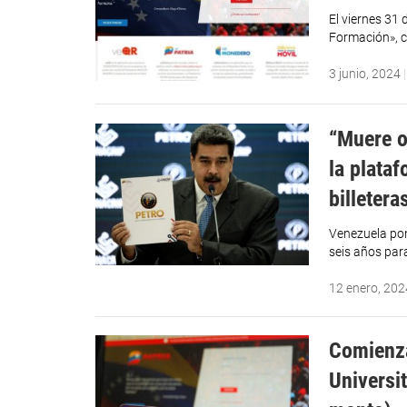
El viernes 31
Formación», c
3 junio, 2024
“Muere of
la plata
billeter
Venezuela pon
seis años para
12 enero, 202
Comienza
Universit