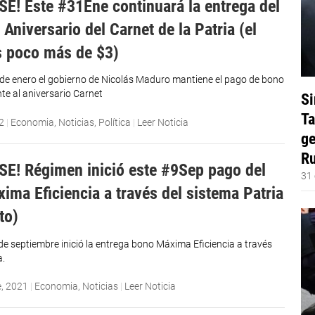
E! Este #31Ene continuará la entrega del
Aniversario del Carnet de la Patria (el
 poco más de $3)
 de enero el gobierno de Nicolás Maduro mantiene el pago de bono
te al aniversario Carnet
Si
Ta
2
|
Economia
,
Noticias
,
Política
|
Leer Noticia
ge
Ru
E! Régimen inició este #9Sep pago del
31 
ima Eficiencia a través del sistema Patria
to)
 de septiembre inició la entrega bono Máxima Eficiencia a través
a.
e, 2021
|
Economia
,
Noticias
|
Leer Noticia