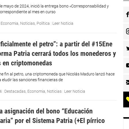
 de mayo de 2024, inició la entrega bono «Corresponsabilidad y
orrespondiente al mes en curso
|
Economia
,
Noticias
,
Política
|
Leer Noticia
icialmente el petro”: a partir del #15Ene
forma Patria cerrará todos los monederos y
as en criptomonedas
e fin al petro, una criptomoneda que Nicolás Maduro lanzó hace
 eludir las sanciones financieras de
4
|
Destacadas
,
Economia
,
Noticias
|
Leer Noticia
 asignación del bono “Educación
aria” por el Sistema Patria (+El pírrico