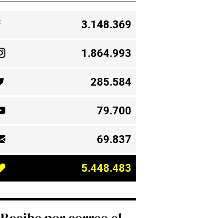
3.148.369
1.864.993
285.584
79.700
69.837
5.448.483