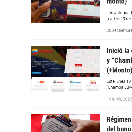
monto)
Las autoridad
martes 19 de 
20 septiembr
Inició l
y “Chamb
(+Monto
Este lunes 19 
"Chamba Juven
19 junio, 202
Régimen 
del bono