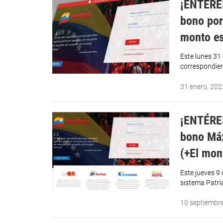
¡ENTÉRES
bono por 
monto es
Este lunes 31
correspondien
31 enero, 202
¡ENTÉRES
bono Máx
(+El mon
Este jueves 9
sistema Patri
10 septiembr