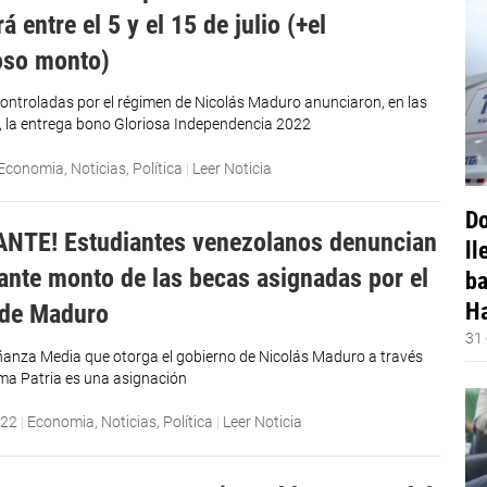
á entre el 5 y el 15 de julio (+el
oso monto)
ontroladas por el régimen de Nicolás Maduro anunciaron, en las
, la entrega bono Gloriosa Independencia 2022
Economia
,
Noticias
,
Política
|
Leer Noticia
Do
NTE! Estudiantes venezolanos denuncian
ll
lante monto de las becas asignadas por el
ba
Ha
 de Maduro
31 
anza Media que otorga el gobierno de Nicolás Maduro a través
rma Patria es una asignación
022
|
Economia
,
Noticias
,
Política
|
Leer Noticia