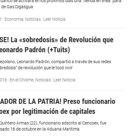
uárico se activará en los próximos días una “tienda en línea” para
ón de Gas Digasgua
1
|
Economia
,
Noticias
|
Leer Noticia
E! La «sobredosis» de Revolución que
Leonardo Padrón (+Tuits)
enezolano, Leonardo Padrón, compartió a través de sus redes
obredosis" de revolución que le tocó vivir
2016
|
En el Chisme
,
Noticias
|
Leer Noticia
ADOR DE LA PATRIA! Preso funcionario
oex por legitimación de capitales
Quintero Armas (22), funcionario adscrito al Cencoex, fue
asado 16 de octubre en la Aduana Marítima