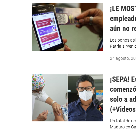
¡LE MOST
empleado
aún no r
Los bonos asi
Patria sirve
24 agosto, 2
¡SEPA! E
comenzó 
solo a a
(+Videos
Un total de o
Maduro en Ca