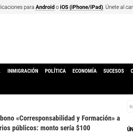
licaciones para
Android
o
iOS (iPhone/iPad)
. Únete al ca
.
INMIGRACIÓN
POLÍTICA
ECONOMÍA
SUCESOS
Bu
bono «Corresponsabilidad y Formación» a
rios públicos: monto sería $100
ÚN