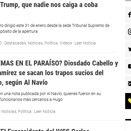
 Trump, que nadie nos caiga a coba
o dirigió este 31 de enero desde la sede Tribunal Supremo de
opósito de la apertura
0
|
Destacadas
,
Noticias
,
Política
,
Videos
|
Leer Noticia
MAS EN EL PARAÍSO? Diosdado Cabello y
amírez se sacan los trapos sucios del
, según Al Navío
n una nota publicada por Al Navío, quienes fueron en su
funcionarios más cercanos a Hugo
|
Noticias
,
Política
|
Leer Noticia