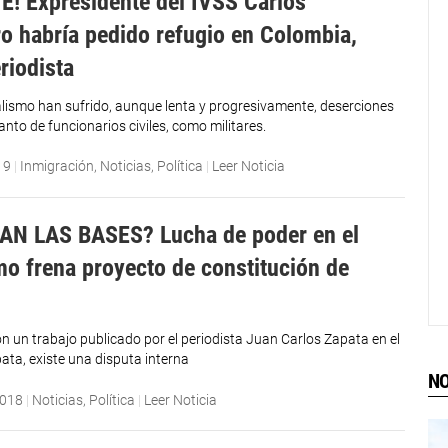
! Expresidente del IVSS Carlos
o habría pedido refugio en Colombia,
riodista
cialismo han sufrido, aunque lenta y progresivamente, deserciones
nto de funcionarios civiles, como militares.
19
|
Inmigración
,
Noticias
,
Política
|
Leer Noticia
AN LAS BASES? Lucha de poder en el
smo frena proyecto de constitución de
n un trabajo publicado por el periodista Juan Carlos Zapata en el
ata, existe una disputa interna
NO
2018
|
Noticias
,
Política
|
Leer Noticia