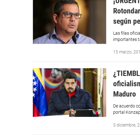
¡URGENTE
Rotondar
según pe
Las filas ofi
importantes ta
15 marzo, 20
¿TIEMBL
oficiali
Maduro
De acuerdo co
portal Konzap
5 diciembre, 