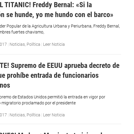
 TITANIC! Freddy Bernal: «Si la
ón se hunde, yo me hundo con el barco»
oder Popular de la Agricultura Urbana y Periurbana, Freddy Bernal,
mbres fuertes chavismo,
2017
|
Noticias
,
Política
|
Leer Noticia
TE! Supremo de EEUU aprueba decreto de
e prohíbe entrada de funcionarios
anos
upremo de Estados Unidos permitió la entrada en vigor por
 migratorio proclamado por el presidente
2017
|
Noticias
,
Política
|
Leer Noticia