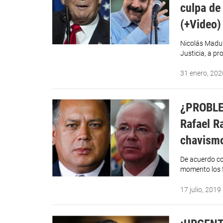
culpa de
(+Video)
Nicolás Madur
Justicia, a pr
31 enero, 202
¿PROBLE
Rafael R
chavismo
De acuerdo co
momento los 
17 julio, 2019