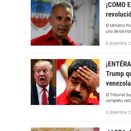
¡COMO EL
revoluci
El Ministro P
uno de los ho
8 diciembre, 
¡ENTÉRA
Trump qu
venezol
El Tribunal S
completo veto
5 diciembre, 