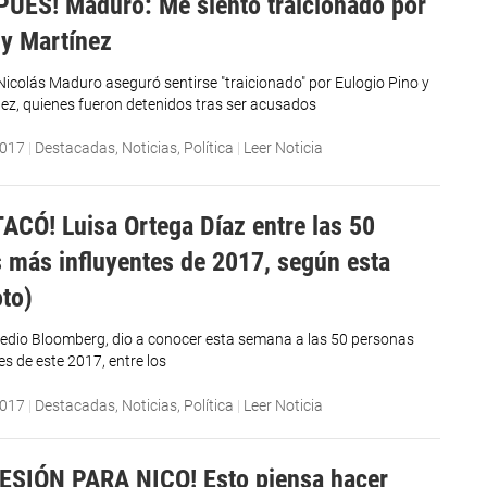
PUES! Maduro: Me siento traicionado por
 y Martínez
 Nicolás Maduro aseguró sentirse "traicionado" por Eulogio Pino y
ez, quienes fueron detenidos tras ser acusados
2017
|
Destacadas
,
Noticias
,
Política
|
Leer Noticia
ACÓ! Luisa Ortega Díaz entre las 50
 más influyentes de 2017, según esta
oto)
edio Bloomberg, dio a conocer esta semana a las 50 personas
s de este 2017, entre los
2017
|
Destacadas
,
Noticias
,
Política
|
Leer Noticia
ESIÓN PARA NICO! Esto piensa hacer