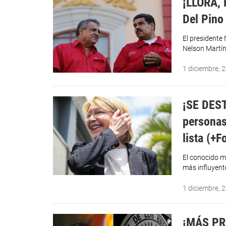
¡LLORA, 
Del Pino
El presidente
Nelson Martín
1 diciembre, 
¡SE DEST
personas
lista (+F
El conocido m
más influyente
1 diciembre, 
¡MÁS PR