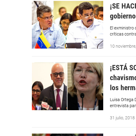
¡SE HACE
gobierno 
El exministro
críticas contr
10 noviembre
¡ESTÁ SO
chavismo
los herm
Luisa Ortega D
entrevista pa
31 julio, 2018