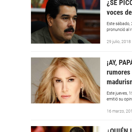
¿SE PICÓ
voces de
Este sábado, 2
pronunció al r
29 julio, 2018
¡AY, PAPÁ
rumores 
madurism
Este jueves, 
emitió su opin
16 marzo, 20
¿QUIÉN L