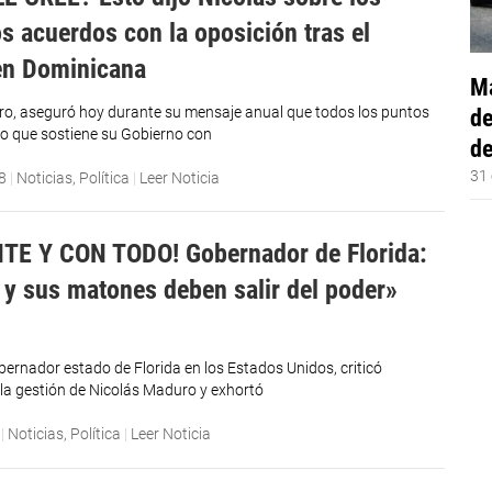
s acuerdos con la oposición tras el
en Dominicana
Má
o, aseguró hoy durante su mensaje anual que todos los puntos
de
ico que sostiene su Gobierno con
de
31 
8
|
Noticias
,
Política
|
Leer Noticia
TE Y CON TODO! Gobernador de Florida:
y sus matones deben salir del poder»
bernador estado de Florida en los Estados Unidos, criticó
la gestión de Nicolás Maduro y exhortó
|
Noticias
,
Política
|
Leer Noticia