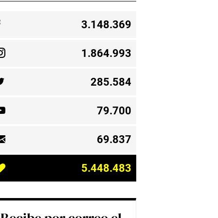
3.148.369
1.864.993
285.584
79.700
69.837
5.448.483