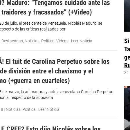
? Maduro: “Tengamos cuidado ante las
 traidores y fracasados” (+Video)
8 de julio, el presidente de Venezuela, Nicolás Maduro, se
especto de las críticas realizadas por
Si
|
Destacadas
,
Noticias
,
Política
,
Videos
|
Leer Noticia
Ta
ge
! El tuit de Carolina Perpetuo sobre los
Ru
de división entre el chavismo y el
31 
o (+guerra en cuarteles)
15 de marzo, la animadora y actriz venezolana Carolina Perpetuo
ión al respecto de la supuesta
18
|
Noticias
,
Política
|
Leer Noticia
E CREE? Esto dijo Nicolás sobre los