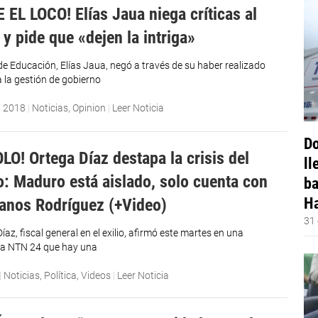
 EL LOCO! Elías Jaua niega críticas al
y pide que «dejen la intriga»
 de Educación, Elías Jaua, negó a través de su haber realizado
a la gestión de gobierno
, 2018
|
Noticias
,
Opinion
|
Leer Noticia
Do
LO! Ortega Díaz destapa la crisis del
ll
: Maduro está aislado, solo cuenta con
ba
Ha
anos Rodríguez (+Video)
31 
íaz, fiscal general en el exilio, afirmó este martes en una
ra NTN 24 que hay una
|
Noticias
,
Política
,
Videos
|
Leer Noticia