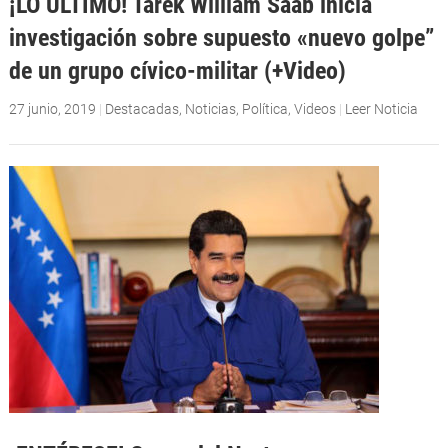
¡LO ÚLTIMO! Tarek William Saab inicia
investigación sobre supuesto «nuevo golpe”
de un grupo cívico-militar (+Video)
27 junio, 2019
|
Destacadas
,
Noticias
,
Política
,
Videos
|
Leer Noticia