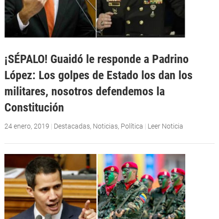
¡SÉPALO! Guaidó le responde a Padrino
López: Los golpes de Estado los dan los
militares, nosotros defendemos la
Constitución
24 enero, 2019
|
Destacadas
,
Noticias
,
Política
|
Leer Noticia