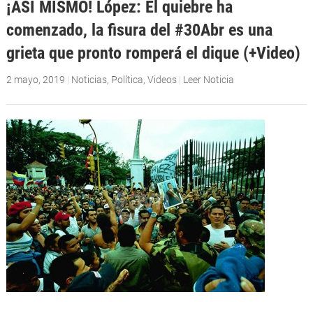
¡ASÍ MISMO! López: El quiebre ha
comenzado, la fisura del #30Abr es una
grieta que pronto romperá el dique (+Video)
2 mayo, 2019
|
Noticias
,
Política
,
Videos
|
Leer Noticia