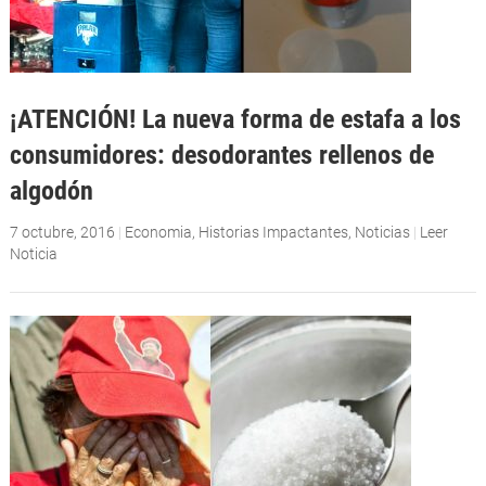
¡ATENCIÓN! La nueva forma de estafa a los
consumidores: desodorantes rellenos de
algodón
7 octubre, 2016
|
Economia
,
Historias Impactantes
,
Noticias
|
Leer
Noticia