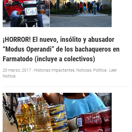
¡HORROR! El nuevo, insólito y abusador
“Modus Operandi” de los bachaqueros en
Farmatodo (incluye a colectivos)
20 marzo, 2017
|
Historias Impactantes
,
Noticias
,
Política
|
Leer
Noticia