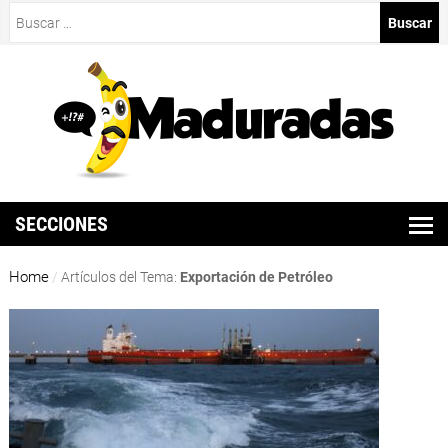
Buscar:
SECCIONES
Home
/
Artículos del Tema:
Exportación de Petróleo