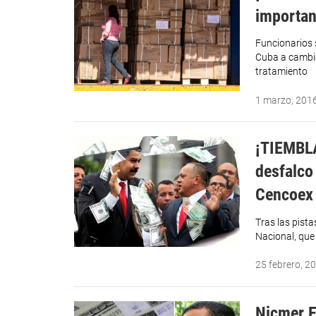
importa
Funcionarios
Cuba a cambio
tratamiento
1 marzo, 201
¡TIEMBL
desfalco
Cencoex
Tras las pista
Nacional, que 
25 febrero, 2
Nicmer E