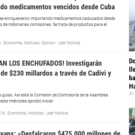
ndo medicamentos vencidos desde Cuba
 se enriquecieron importando medicamentos caducados desde
 de millonarias comisiones. Se trata de productos para el
6
|
Economia
,
Noticias
,
Opinion
|
Leer Noticia
Do
AN LOS ENCHUFADOS! Investigarán
ll
 de $230 millardos a través de Cadivi y
ba
Ha
31 
s guiso. Así está la Comisión de Contraloría de la Asamblea
este miércoles aprobó iniciar
016
|
Economia
,
Noticias
|
Leer Noticia
vans: «Desfalcaron $475.000 millones de