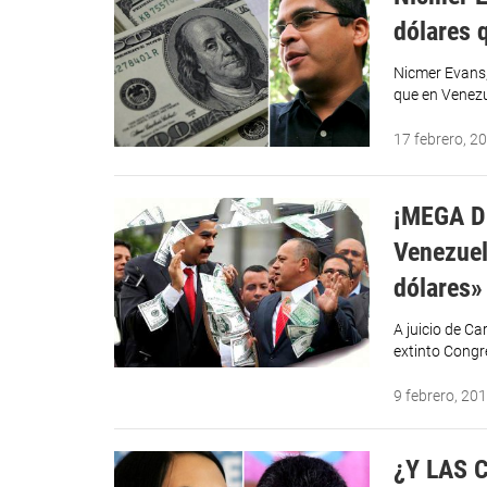
dólares 
Nicmer Evans,
que en Venezu
17 febrero, 2
¡MEGA DE
Venezuel
dólares»
A juicio de C
extinto Congr
9 febrero, 20
¿Y LAS C