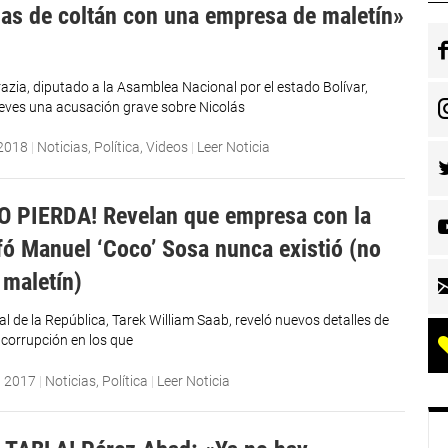
nas de coltán con una empresa de maletín»
azia, diputado a la Asamblea Nacional por el estado Bolívar,
jueves una acusación grave sobre Nicolás
 2018
|
Noticias
,
Política
,
Videos
|
Leer Noticia
O PIERDA! Revelan que empresa con la
fó Manuel ‘Coco’ Sosa nunca existió (no
 maletín)
ral de la República, Tarek William Saab, reveló nuevos detalles de
 corrupción en los que
, 2017
|
Noticias
,
Política
|
Leer Noticia