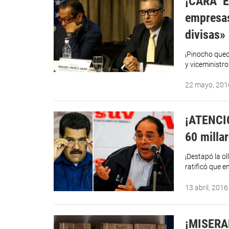
¡CARA ‘E
empresas
divisas»
¡Pinocho qued
y viceministr
22 mayo, 201
¡ATENCIÓ
60 milla
¡Destapó la ol
ratificó que e
13 abril, 2016
¡MISERAB