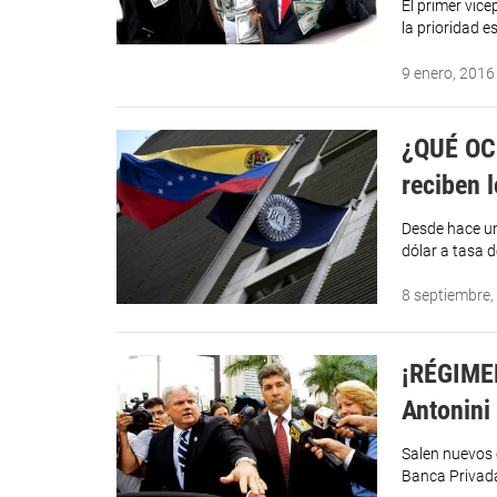
El primer vic
la prioridad e
9 enero, 2016
¿QUÉ OC
reciben 
Desde hace un
dólar a tasa d
8 septiembre,
¡RÉGIME
Antonini
Salen nuevos 
Banca Privada