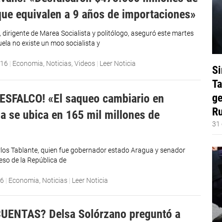
que equivalen a 9 años de importaciones»
 dirigente de Marea Socialista y politólogo, aseguró este martes
ela no existe un moo socialista y
016
|
Economia
,
Noticias
,
Videos
|
Leer Noticia
Si
Ta
ge
SFALCO! «El saqueo cambiario en
Ru
a se ubica en 165 mil millones de
31 
arlos Tablante, quien fue gobernador estado Aragua y senador
eso de la República de
16
|
Economia
,
Noticias
|
Leer Noticia
UENTAS? Delsa Solórzano preguntó a