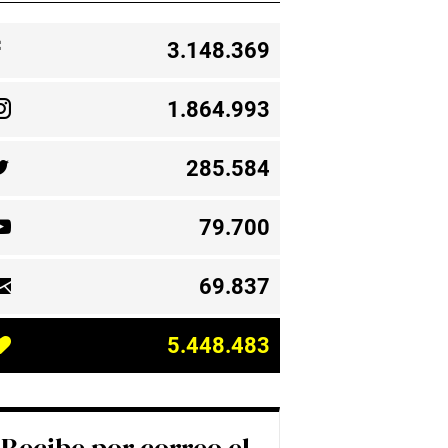
3.148.369
1.864.993
285.584
79.700
69.837
5.448.483