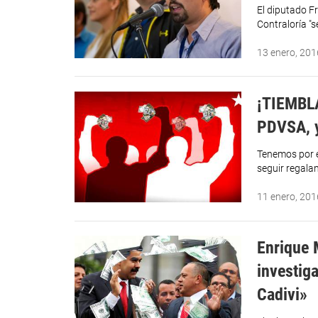
El diputado F
Contraloría "s
13 enero, 201
¡TIEMBLA
PDVSA, y
Tenemos por e
seguir regalan
11 enero, 201
Enrique 
investiga
Cadivi»